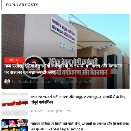
POPULAR POSTS
EMPLOYEE
मध्य प्रदेश: दैनिक वेतनभोगी कर्मचारियों के स्थायी वर्गीकरण और वेतनमान
पर सरकार का बड़ा स्पष्टीकरण
Updesh Awasthee
8/01/2026 07:07:00 PM
MP Patwari भर्ती 2026 और समूह-2 उपसमूह-4 अभ्यर्थियों के लिए
संपूर्ण मार्गदर्शिका
8/04/2026 10:32:00 PM
सोशल मीडिया पर किसी को गाली देना, आजादी या अपराध और कितनी सजा
का प्रावधान - free legal advice