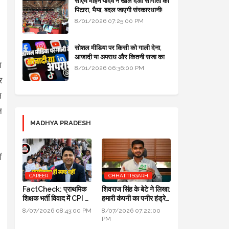
सीएम मोहन यादव ने खोल दओ सौगातों को
पिटारा, भैया, बदल जाएगी संस्कारधानी!
8/01/2026 07:25:00 PM
सोशल मीडिया पर किसी को गाली देना,
आजादी या अपराध और कितनी सजा का
ा
प्रावधान - free legal advice
8/01/2026 06:36:00 PM
र
न
न
MADHYA PRADESH
ं
CAREER
CHHATTISGARH
FactCheck: प्राथमिक
शिवराज सिंह के बेटे ने लिखा:
शिक्षक भर्ती विवाद में CPI का
हमारी कंपनी का पनीर हंड्रेड
स्पष्टीकरण ही स्पष्ट नहीं
परसेंट प्योर है, लैब रिपोर्ट आ
8/07/2026 08:43:00 PM
8/07/2026 07:22:00
गई है
PM