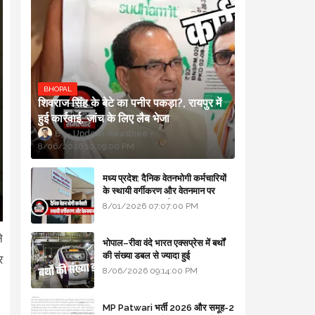
BHOPAL
शिवराज सिंह के बेटे का पनीर पकड़ा?, रायपुर में
हुई कार्रवाई, जांच के लिए लैब भेजा
Updesh Awasthee
8/06/2026 10:09:00 PM
मध्य प्रदेश: दैनिक वेतनभोगी कर्मचारियों
के स्थायी वर्गीकरण और वेतनमान पर
सरकार का बड़ा स्पष्टीकरण
8/01/2026 07:07:00 PM
े
भोपाल–रीवा वंदे भारत एक्सप्रेस में बर्थों
की संख्या डबल से ज्यादा हुई
र
8/06/2026 09:14:00 PM
MP Patwari भर्ती 2026 और समूह-2