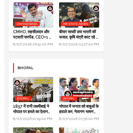
CHHINDWARA
MP-STATE-NEWS
CMHO, तहसीलदार और
बीमार साध्वी उमा भारती की
पटवारी सस्पेंड, CEO+1 का
फसल, कृषि मंत्री काट रहे हैं:
सैलरी इंक्रीमेंट स्टॉप,
पॉलिटिक्स गजब है @ दतिया
8/07/2026 06:51:00 PM
8/07/2026 03:27:00 PM
SDM+2 को नोटिस:
उपचुनाव
मुख्यमंत्री जन-विश्वास
BHOPAL
BHOPAL
BHOPAL
1857 में रानी लक्ष्मीबाई ने
भोपाल में जनता को बाबुओं के
भोपाल पर हमले का ऐलान
हवाले कर, नेतागण भाषण
कर दिया था, बेगम ने रानी को
बाजी करते रहे: मुख्यमंत्री
8/07/2026 10:19:00 PM
8/07/2026 07:56:00 PM
मारने सैनिक भेजे थे
जन विश्वास अभियान