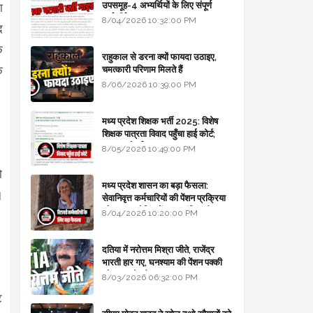
उपसमूह-4 अभ्यर्थियों के लिए संपूर्ण
ा
मार्गदर्शिका
8/04/2026 10:32:00 PM
द
ि
राहुकाल से डरना क्यों फायदा उठाइए,
क
चमत्कारी परिणाम मिलते हैं
8/06/2026 10:39:00 PM
मध्य प्रदेश शिक्षक भर्ती 2025: विशेष
शिक्षक पात्रता विवाद पहुँचा हाई कोर्ट;
सरकार से माँगा जवाब
8/05/2026 10:49:00 PM
ो
मध्य प्रदेश शासन का बड़ा फैसला:
।
सेवानिवृत्त कर्मचारियों की पेंशन प्रक्रिया
और बजट कोडिंग में हुए क्रांतिकारी
8/04/2026 10:20:00 PM
बदलाव
दतिया में नरोत्तम मिश्रा जीते, राजेंद्र
भारती हार गए, घनश्याम की पेंशन पक्की
और आशुतोष बैक टू...
8/03/2026 06:32:00 PM
ट