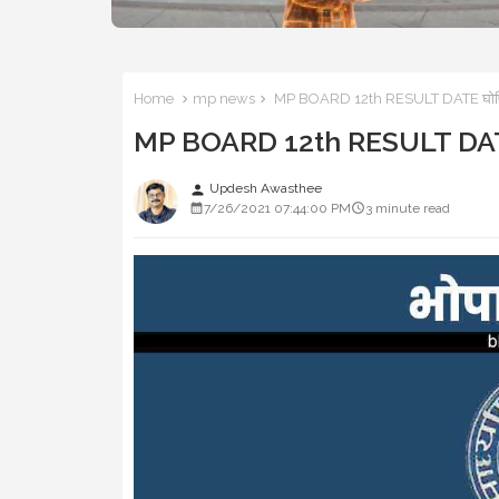
Home
mp news
MP BOARD 12th RESULT DATE घोषित, 
MP BOARD 12th RESULT DATE घ
Updesh Awasthee
person
7/26/2021 07:44:00 PM
3 minute read