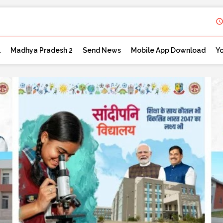
l
Madhya Pradesh 2
Send News
Mobile App Download
Y