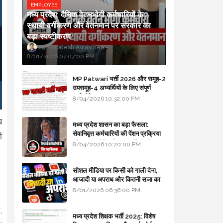
EMPLOYEE
मध्य प्रदेश: दैनिक वेतनभोगी कर्मचारियों के
स्थायी वर्गीकरण और वेतनमान पर सरकार का
बड़ा स्पष्टीकरण
Updesh Awasthee
8/01/2026 07:07:00 PM
MP Patwari भर्ती 2026 और समूह-2
उपसमूह-4 अभ्यर्थियों के लिए संपूर्ण
मार्गदर्शिका
8/04/2026 10:32:00 PM
ख
मध्य प्रदेश शासन का बड़ा फैसला:
सेवानिवृत्त कर्मचारियों की पेंशन प्रक्रिया
ी
और बजट कोडिंग में हुए क्रांतिकारी
8/04/2026 10:20:00 PM
बदलाव
सोशल मीडिया पर किसी को गाली देना,
आजादी या अपराध और कितनी सजा का
प्रावधान - free legal advice
8/01/2026 06:36:00 PM
,
मध्य प्रदेश शिक्षक भर्ती 2025: विशेष