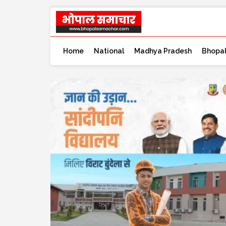
Home
National
Madhya Pradesh
Bhopa