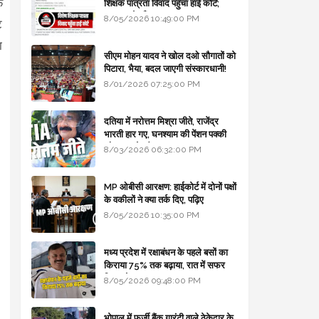
फ
शिक्षक पात्रता विवाद पहुँचा हाई कोर्ट;
सरकार से माँगा जवाब
8/05/2026 10:49:00 PM
ट
ा
सीएम मोहन यादव ने खोल दओ सौगातों को
पिटारा, भैया, बदल जाएगी संस्कारधानी!
8/01/2026 07:25:00 PM
दतिया में नरोत्तम मिश्रा जीते, राजेंद्र
भारती हार गए, घनश्याम की पेंशन पक्की
और आशुतोष बैक टू...
8/03/2026 06:32:00 PM
MP ओबीसी आरक्षण: हाईकोर्ट में दोनों पक्षों
के वकीलों ने क्या तर्क दिए, पढ़िए
8/05/2026 10:35:00 PM
मध्य प्रदेश में रक्षाबंधन के पहले बसों का
किराया 75% तक बढ़ाया, रात में सफर
किया तो 10% एक्स्ट्रा
8/05/2026 09:48:00 PM
भोपाल में फर्जी बैंक गारंटी वाले ठेकेदार के