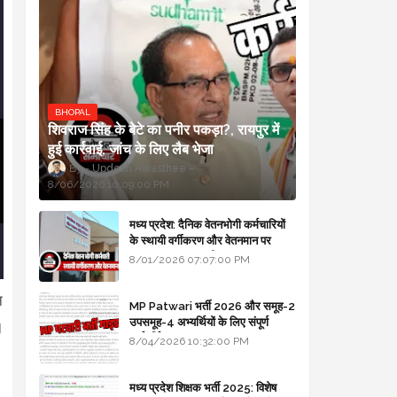
BHOPAL
शिवराज सिंह के बेटे का पनीर पकड़ा?, रायपुर में
हुई कार्रवाई, जांच के लिए लैब भेजा
Updesh Awasthee
8/06/2026 10:09:00 PM
मध्य प्रदेश: दैनिक वेतनभोगी कर्मचारियों
के स्थायी वर्गीकरण और वेतनमान पर
सरकार का बड़ा स्पष्टीकरण
8/01/2026 07:07:00 PM
न
MP Patwari भर्ती 2026 और समूह-2
उपसमूह-4 अभ्यर्थियों के लिए संपूर्ण
।
मार्गदर्शिका
8/04/2026 10:32:00 PM
मध्य प्रदेश शिक्षक भर्ती 2025: विशेष