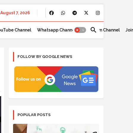
August 7, 2026
ouTube Channel
Whatsapp Channel
Telegram Channel
Joi
FOLLOW BY GOOGLE NEWS
POPULAR POSTS