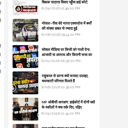
शिक्षक पात्रता विवाद पहुँचा हाई कोर्ट;
ज
सरकार से माँगा जवाब
8/05/2026 10:49:00 PM
ज
े
भोपाल–रीवा वंदे भारत एक्सप्रेस में बर्थों
की संख्या डबल से ज्यादा हुई
8/06/2026 09:14:00 PM
े
सोशल मीडिया पर किसी को गाली देना,
ा
आजादी या अपराध और कितनी सजा का
प्रावधान - free legal advice
8/01/2026 06:36:00 PM
ो
ो
राहुकाल से डरना क्यों फायदा उठाइए,
चमत्कारी परिणाम मिलते हैं
8/06/2026 10:39:00 PM
MP ओबीसी आरक्षण: हाईकोर्ट में दोनों पक्षों
के वकीलों ने क्या तर्क दिए, पढ़िए
8/05/2026 10:35:00 PM