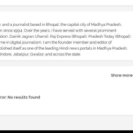
and a journalist based in Bhopal, the capital city of Madhya Pradesh,
sm since 1994. Over the years, I have served with several prominent
ior), Dainik Jagran (Jhansi), Raj Express (Bhopal), Pradesh Today (Bhopal);
ime in digital journalism. I am the founder member and editor of
shed itself as one of the leading Hindi news portals in Madhya Pradesh,
ndore, Jabalpur, Gwalior, and across the state.
Show more
ror:
No results found