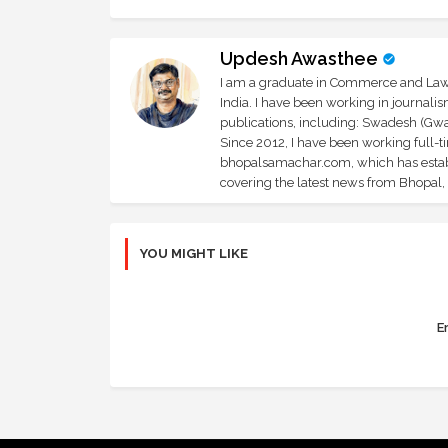
Updesh Awasthee
I am a graduate in Commerce and Law, 
India. I have been working in journali
publications, including: Swadesh (Gwal
Since 2012, I have been working full-t
bhopalsamachar.com, which has establi
covering the latest news from Bhopal, I
YOU MIGHT LIKE
Er