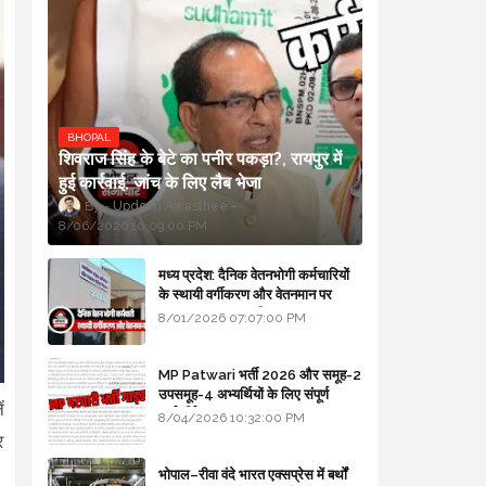
BHOPAL
शिवराज सिंह के बेटे का पनीर पकड़ा?, रायपुर में
हुई कार्रवाई, जांच के लिए लैब भेजा
Updesh Awasthee
8/06/2026 10:09:00 PM
मध्य प्रदेश: दैनिक वेतनभोगी कर्मचारियों
के स्थायी वर्गीकरण और वेतनमान पर
सरकार का बड़ा स्पष्टीकरण
8/01/2026 07:07:00 PM
MP Patwari भर्ती 2026 और समूह-2
उपसमूह-4 अभ्यर्थियों के लिए संपूर्ण
ं
मार्गदर्शिका
8/04/2026 10:32:00 PM
र
भोपाल–रीवा वंदे भारत एक्सप्रेस में बर्थों