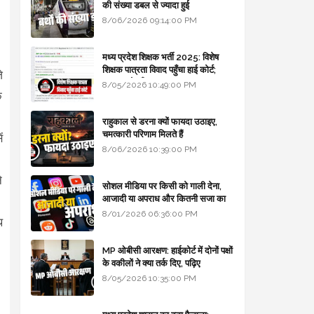
की संख्या डबल से ज्यादा हुई
8/06/2026 09:14:00 PM
मध्य प्रदेश शिक्षक भर्ती 2025: विशेष
शिक्षक पात्रता विवाद पहुँचा हाई कोर्ट;
े
सरकार से माँगा जवाब
8/05/2026 10:49:00 PM
क
राहुकाल से डरना क्यों फायदा उठाइए,
चमत्कारी परिणाम मिलते हैं
ं
8/06/2026 10:39:00 PM
े
सोशल मीडिया पर किसी को गाली देना,
आजादी या अपराध और कितनी सजा का
प्रावधान - free legal advice
8/01/2026 06:36:00 PM
थ
MP ओबीसी आरक्षण: हाईकोर्ट में दोनों पक्षों
के वकीलों ने क्या तर्क दिए, पढ़िए
8/05/2026 10:35:00 PM