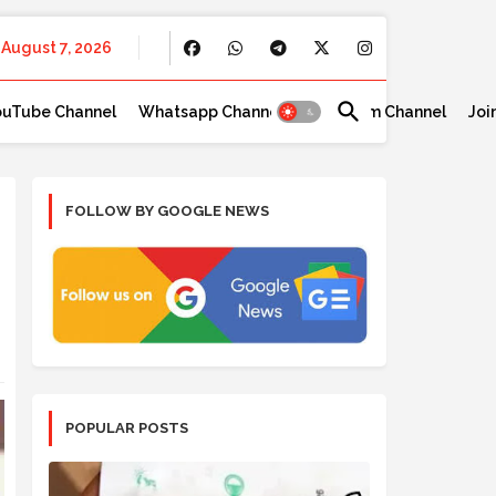
August 7, 2026
ouTube Channel
Whatsapp Channel
Telegram Channel
Joi
FOLLOW BY GOOGLE NEWS
POPULAR POSTS