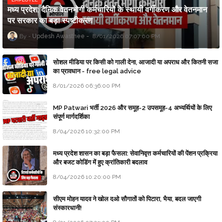
मध्य प्रदेश: दैनिक वेतनभोगी कर्मचारियों के स्थायी वर्गीकरण और वेतनमान
पर सरकार का बड़ा स्पष्टीकरण
Updesh Awasthee
8/01/2026 07:07:00 PM
सोशल मीडिया पर किसी को गाली देना, आजादी या अपराध और कितनी सजा
का प्रावधान - free legal advice
8/01/2026 06:36:00 PM
MP Patwari भर्ती 2026 और समूह-2 उपसमूह-4 अभ्यर्थियों के लिए
संपूर्ण मार्गदर्शिका
8/04/2026 10:32:00 PM
मध्य प्रदेश शासन का बड़ा फैसला: सेवानिवृत्त कर्मचारियों की पेंशन प्रक्रिया
और बजट कोडिंग में हुए क्रांतिकारी बदलाव
8/04/2026 10:20:00 PM
सीएम मोहन यादव ने खोल दओ सौगातों को पिटारा, भैया, बदल जाएगी
संस्कारधानी!