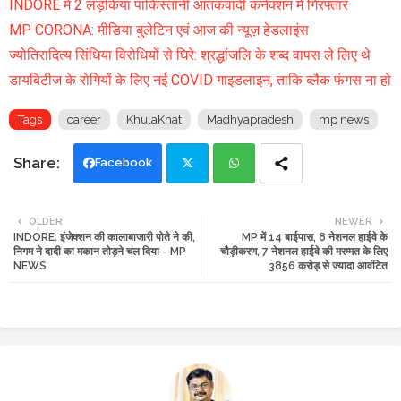
INDORE में 2 लड़कियां पाकिस्तानी आतंकवादी कनेक्शन में गिरफ्तार
MP CORONA: मीडिया बुलेटिन एवं आज की न्यूज़ हेडलाइंस
ज्योतिरादित्य सिंधिया विरोधियों से घिरे: श्रद्धांजलि के शब्द वापस ले लिए थे
डायबिटीज के रोगियों के लिए नई COVID गाइडलाइन, ताकि ब्लैक फंगस ना हो
Tags
career
KhulaKhat
Madhyapradesh
mp news
Facebook
Twi
Wh
OLDER
NEWER
INDORE: इंजेक्शन की कालाबाजारी पोते ने की,
MP में 14 बाईपास, 8 नेशनल हाईवे के
tte
ats
निगम ने दादी का मकान तोड़ने चल दिया - MP
चौड़ीकरण, 7 नेशनल हाईवे की मरम्मत के लिए
NEWS
3856 करोड़ से ज्यादा आवंटित
r
app