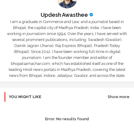
Updesh Awasthee
I am a graduate in Commerce and Law, and a journalist based in
Bhopal, the capital city of Madhya Pradesh, India. I have been
working in journalism since 1994. Over the years, I have served with
several prominent publications, including: Swadesh (Gwalior),
Dainik Jagran (Jhansi), Raj Express (Bhopal), Pradesh Today
(Bhopal); Since 2012, I have been working full-time in digital
journalism. I am the founder member and editor of
bhopalsamachar.com, which has established itself as one of the
leading Hindi news portals in Madhya Pradesh, covering the latest
news from Bhopal, Indore, Jabalpur, Gwalior, and across the state.
YOU MIGHT LIKE
Show more
Error:
No results found