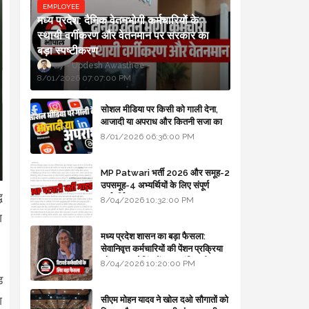
EMPLOYEE
मध्य प्रदेश: दैनिक वेतनभोगी कर्मचारियों के
स्थायी वर्गीकरण और वेतनमान पर सरकार का
बड़ा स्पष्टीकरण
Updesh Awasthee
8/01/2026 07:07:00 PM
सोशल मीडिया पर किसी को गाली देना,
आजादी या अपराध और कितनी सजा का
प्रावधान - free legal advice
8/01/2026 06:36:00 PM
MP Patwari भर्ती 2026 और समूह-2
उपसमूह-4 अभ्यर्थियों के लिए संपूर्ण
ध
मार्गदर्शिका
8/04/2026 10:32:00 PM
ग
मध्य प्रदेश शासन का बड़ा फैसला:
सेवानिवृत्त कर्मचारियों की पेंशन प्रक्रिया
और बजट कोडिंग में हुए क्रांतिकारी
8/04/2026 10:20:00 PM
बदलाव
ड
श
सीएम मोहन यादव ने खोल दओ सौगातों को