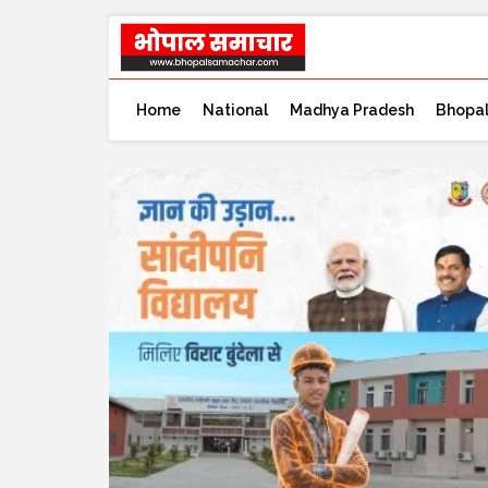
Home
National
Madhya Pradesh
Bhopa