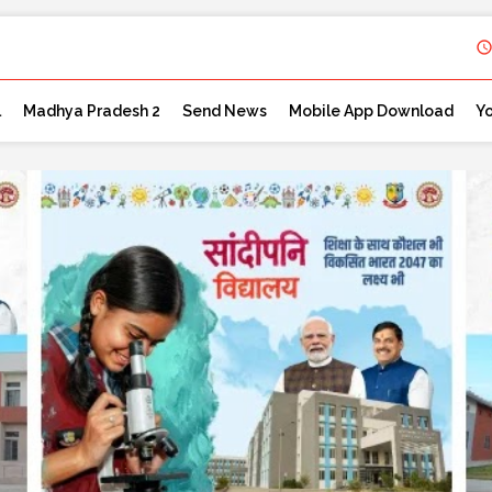
l
Madhya Pradesh 2
Send News
Mobile App Download
Y