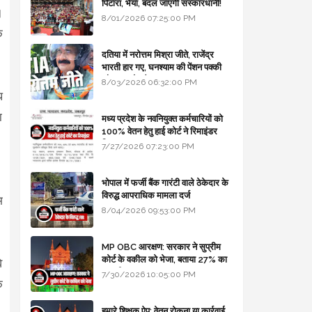
पिटारा, भैया, बदल जाएगी संस्कारधानी!
।
8/01/2026 07:25:00 PM
क
दतिया में नरोत्तम मिश्रा जीते, राजेंद्र
भारती हार गए, घनश्याम की पेंशन पक्की
और आशुतोष बैक टू...
8/03/2026 06:32:00 PM
ध
ा
मध्य प्रदेश के नवनियुक्त कर्मचारियों को
100% वेतन हेतु हाई कोर्ट ने रिमाइंडर
लिखा
7/27/2026 07:23:00 PM
।
भोपाल में फर्जी बैंक गारंटी वाले ठेकेदार के
विरुद्ध आपराधिक मामला दर्ज
म
8/04/2026 09:53:00 PM
MP OBC आरक्षण: सरकार ने सुप्रीम
कोर्ट के वकील को भेजा, बताया 27% का
े
कानूनी आधार
7/30/2026 10:05:00 PM
े
हमारे शिक्षक ऐप: वेतन रोकना या कार्रवाई