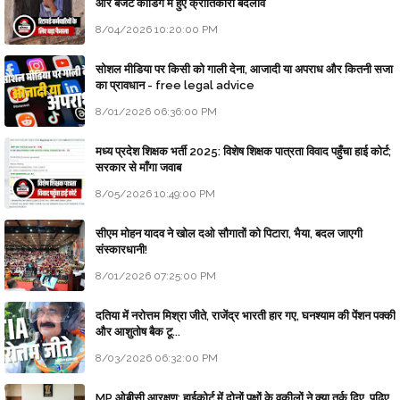
और बजट कोडिंग में हुए क्रांतिकारी बदलाव
8/04/2026 10:20:00 PM
सोशल मीडिया पर किसी को गाली देना, आजादी या अपराध और कितनी सजा
का प्रावधान - free legal advice
8/01/2026 06:36:00 PM
मध्य प्रदेश शिक्षक भर्ती 2025: विशेष शिक्षक पात्रता विवाद पहुँचा हाई कोर्ट;
सरकार से माँगा जवाब
8/05/2026 10:49:00 PM
सीएम मोहन यादव ने खोल दओ सौगातों को पिटारा, भैया, बदल जाएगी
संस्कारधानी!
8/01/2026 07:25:00 PM
दतिया में नरोत्तम मिश्रा जीते, राजेंद्र भारती हार गए, घनश्याम की पेंशन पक्की
और आशुतोष बैक टू...
8/03/2026 06:32:00 PM
MP ओबीसी आरक्षण: हाईकोर्ट में दोनों पक्षों के वकीलों ने क्या तर्क दिए, पढ़िए