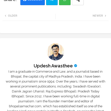
Twi
Wh
OLDER
NEWER
tte
ats
r
app
Updesh Awasthee
I am a graduate in Commerce and Law, and a journalist based in
Bhopal, the capital city of Madhya Pradesh, India. I have been
working in journalism since 1994. Over the years, I have served with
several prominent publications, including: Swadesh (Gwalior),
Dainik Jagran (Jhansi), Raj Express (Bhopal), Pradesh Today
(Bhopal); Since 2012, I have been working full-time in digital
journalism. I am the founder member and editor of
bhopalsamachar.com, which has established itself as one of the