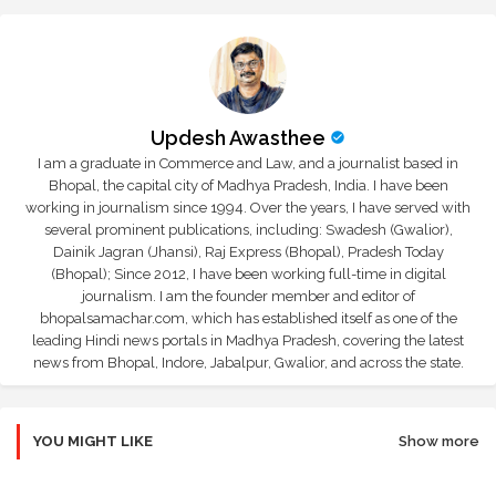
Updesh Awasthee
I am a graduate in Commerce and Law, and a journalist based in
Bhopal, the capital city of Madhya Pradesh, India. I have been
working in journalism since 1994. Over the years, I have served with
several prominent publications, including: Swadesh (Gwalior),
Dainik Jagran (Jhansi), Raj Express (Bhopal), Pradesh Today
(Bhopal); Since 2012, I have been working full-time in digital
journalism. I am the founder member and editor of
bhopalsamachar.com, which has established itself as one of the
leading Hindi news portals in Madhya Pradesh, covering the latest
news from Bhopal, Indore, Jabalpur, Gwalior, and across the state.
YOU MIGHT LIKE
Show more