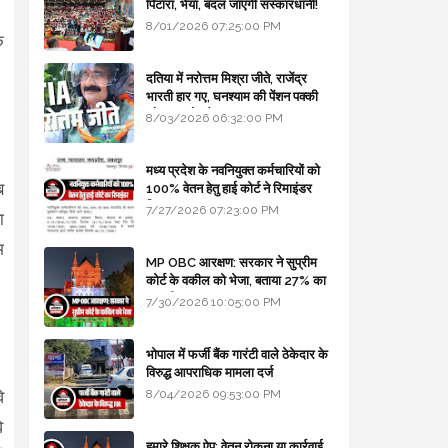
पिटारा, भैया, बदल जाएगी संस्कारधानी!
8/01/2026 07:25:00 PM
ि
दतिया में नरोत्तम मिश्रा जीते, राजेंद्र
भारती हार गए, घनश्याम की पेंशन पक्की
और आशुतोष बैक टू...
8/03/2026 06:32:00 PM
मध्य प्रदेश के नवनियुक्त कर्मचारियों को
ब
100% वेतन हेतु हाई कोर्ट ने रिमाइंडर
लिखा
7/27/2026 07:23:00 PM
ा
म
MP OBC आरक्षण: सरकार ने सुप्रीम
कोर्ट के वकील को भेजा, बताया 27% का
कानूनी आधार
7/30/2026 10:05:00 PM
भोपाल में फर्जी बैंक गारंटी वाले ठेकेदार के
विरुद्ध आपराधिक मामला दर्ज
8/04/2026 09:53:00 PM
े
े
हमारे शिक्षक ऐप: वेतन रोकना या कार्रवाई