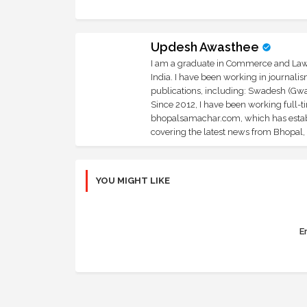
Updesh Awasthee
I am a graduate in Commerce and Law, 
India. I have been working in journali
publications, including: Swadesh (Gwal
Since 2012, I have been working full-t
bhopalsamachar.com, which has establi
covering the latest news from Bhopal, I
YOU MIGHT LIKE
Er