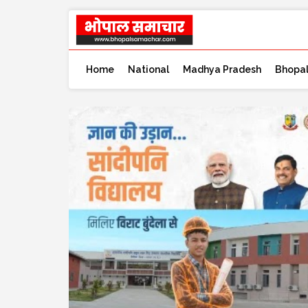
Home
National
Madhya Pradesh
Bhopa