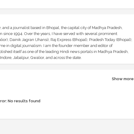
and a journalist based in Bhopal, the capital city of Madhya Pradesh,
sm since 1994. Over the years, I have served with several prominent
ior), Dainik Jagran (Jhansi), Raj Express (Bhopal), Pradesh Today (Bhopal);
ime in digital journalism. I am the founder member and editor of
shed itself as one of the leading Hindi news portals in Madhya Pradesh,
ndore, Jabalpur, Gwalior, and across the state.
Show more
ror:
No results found