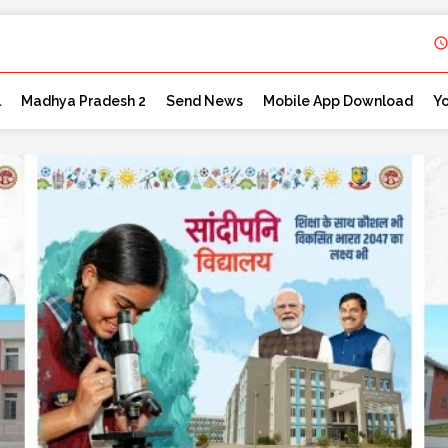
l
Madhya Pradesh 2
Send News
Mobile App Download
Y