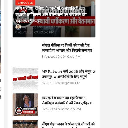
EMPLOYEE
मध्य प्रदेश: दैनिक वेतनभोगी कर्मचारियों के
स्थायी वर्गीकरण और वेतनमान पर सरकार का
बड़ा स्पष्टीकरण
Updesh Awasthee
8/01/2026 07:07:00 PM
सोशल मीडिया पर किसी को गाली देना,
आजादी या अपराध और कितनी सजा का
प्रावधान - free legal advice
8/01/2026 06:36:00 PM
MP Patwari भर्ती 2026 और समूह-2
उपसमूह-4 अभ्यर्थियों के लिए संपूर्ण
न
मार्गदर्शिका
8/04/2026 10:32:00 PM
ए
ी
मध्य प्रदेश शासन का बड़ा फैसला:
सेवानिवृत्त कर्मचारियों की पेंशन प्रक्रिया
और बजट कोडिंग में हुए क्रांतिकारी
8/04/2026 10:20:00 PM
बदलाव
सीएम मोहन यादव ने खोल दओ सौगातों को