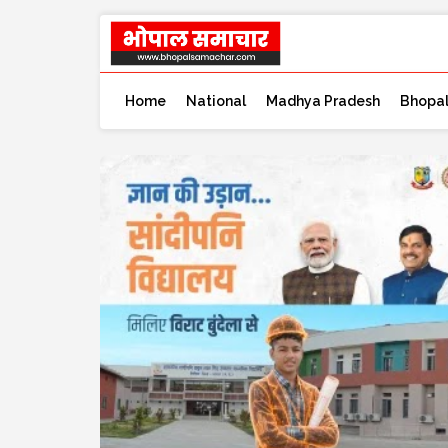
Home
National
Madhya Pradesh
Bhopa