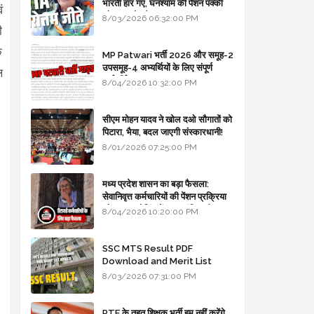
भारती हार गए, घनश्याम की पेंशन पक्की
ं
और आशुतोष बैक टू...
8/03/2026 06:32:00 PM
ी
क
MP Patwari भर्ती 2026 और समूह-2
उपसमूह-4 अभ्यर्थियों के लिए संपूर्ण
ल
मार्गदर्शिका
8/04/2026 10:32:00 PM
सीएम मोहन यादव ने खोल दओ सौगातों को
पिटारा, भैया, बदल जाएगी संस्कारधानी!
8/01/2026 07:25:00 PM
मध्य प्रदेश शासन का बड़ा फैसला:
सेवानिवृत्त कर्मचारियों की पेंशन प्रक्रिया
और बजट कोडिंग में हुए क्रांतिकारी
8/04/2026 10:20:00 PM
बदलाव
SSC MTS Result PDF
Download and Merit List
Update
8/03/2026 07:31:00 PM
RTE के तहत शिक्षक भर्ती हम नहीं करेंगे,