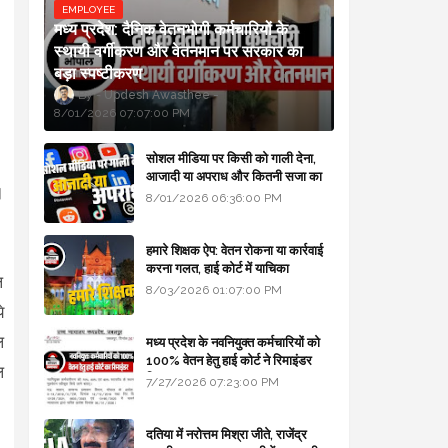
EMPLOYEE
मध्य प्रदेश: दैनिक वेतनभोगी कर्मचारियों के
स्थायी वर्गीकरण और वेतनमान पर सरकार का
बड़ा स्पष्टीकरण
Updesh Awasthee
8/01/2026 07:07:00 PM
सोशल मीडिया पर किसी को गाली देना,
आजादी या अपराध और कितनी सजा का
।
प्रावधान - free legal advice
8/01/2026 06:36:00 PM
हमारे शिक्षक ऐप: वेतन रोकना या कार्रवाई
करना गलत, हाई कोर्ट में याचिका
ल
8/03/2026 01:07:00 PM
े
ल
मध्य प्रदेश के नवनियुक्त कर्मचारियों को
100% वेतन हेतु हाई कोर्ट ने रिमाइंडर
ल
लिखा
7/27/2026 07:23:00 PM
दतिया में नरोत्तम मिश्रा जीते, राजेंद्र