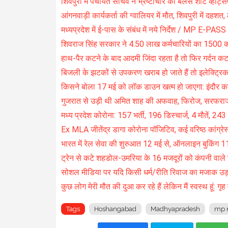
शिवपुरी में पंचायत सचिव ने भ्रष्टाचार की बैलेंस शीट व्हाट्स
आंगनवाड़ी कार्यकर्ता की ग्वालियर में मौत, शिवपुरी में दह
मध्यप्रदेश में ई-पास के संबंध में नये निर्देश / MP E
शिवराज सिंह सरकार ने 4.50 लाख कर्मचारियों का 1500 क
हाथ-पैर कटने के बाद आदमी जिंदा रहता है तो फिर गर्दन कटते
बिजली के झटकों से उपकरण खराब हो जाते हैं तो इलेक्ट्रिक 
किसने बोला 17 मई को लॉक डाउन खत्म हो जाएगा: इंदौर क
गुजरात से उड़ी थी अमित शाह की अफवाह, फिरोज, सरफरा
मध्य प्रदेश कोरोना: 157 भर्ती, 196 डिस्चार्ज, 4 मौतें, 243
Ex MLA जीतेंद्र डागा कोरोना पॉजिटिव, कई वरिष्ठ कांग्रेस न
भारत में रेल सेवा की शुरुआत 12 मई से, ऑनलाइन बुकिंग 1
ट्रेन से कटे शहडोल-उमरिया के 16 मजदूरों को कंपनी वाले 
सोशल मीडिया पर यदि किसी धर्म/रीति रिवाज का मजाक उड़ाया
कुछ लोग मेरी मौत की दुआ कर रहे हैं लेकिन मैं स्वस्थ हूं: गृ
Tags
Hoshangabad
Madhyapradesh
mp 