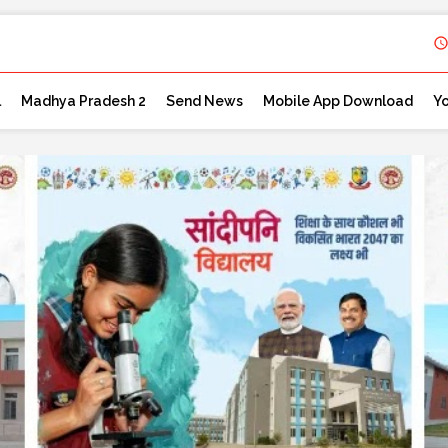
l
Madhya Pradesh 2
Send News
Mobile App Download
Y