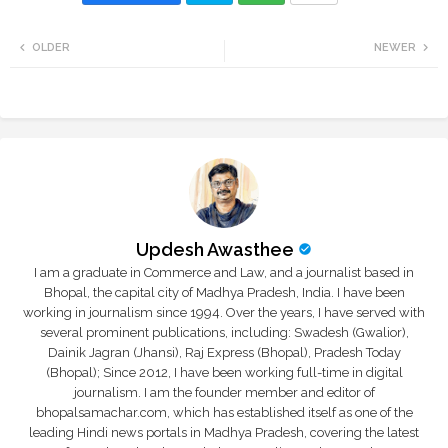
Twi
Wh
OLDER
NEWER
tte
ats
r
app
Updesh Awasthee
I am a graduate in Commerce and Law, and a journalist based in
Bhopal, the capital city of Madhya Pradesh, India. I have been
working in journalism since 1994. Over the years, I have served with
several prominent publications, including: Swadesh (Gwalior),
Dainik Jagran (Jhansi), Raj Express (Bhopal), Pradesh Today
(Bhopal); Since 2012, I have been working full-time in digital
journalism. I am the founder member and editor of
bhopalsamachar.com, which has established itself as one of the
leading Hindi news portals in Madhya Pradesh, covering the latest