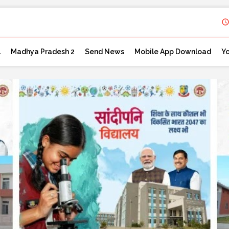
l
Madhya Pradesh 2
Send News
Mobile App Download
Y