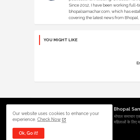
Since 2012, I have been working full-t
bhopalsamachar.com, which has establi
covering the latest news from Bhopal, I
YOU MIGHT LIKE
Er
Bhopal Sa
Our website uses cookies to enhance your
भोपाल समाचार एक प्र
experience.
Check Now
महिलाओं के लिए मह
Ok, Go it!