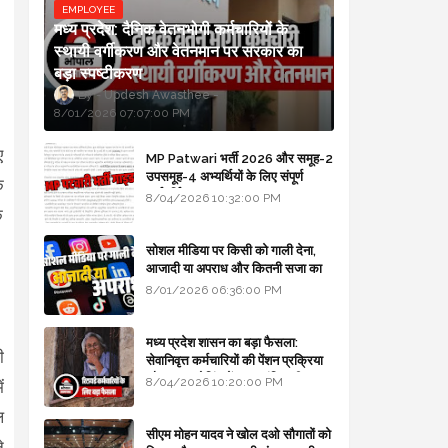
EMPLOYEE
मध्य प्रदेश: दैनिक वेतनभोगी कर्मचारियों के
स्थायी वर्गीकरण और वेतनमान पर सरकार का
बड़ा स्पष्टीकरण
Updesh Awasthee
8/01/2026 07:07:00 PM
ए
MP Patwari भर्ती 2026 और समूह-2
उपसमूह-4 अभ्यर्थियों के लिए संपूर्ण
ि
मार्गदर्शिका
8/04/2026 10:32:00 PM
ि
सोशल मीडिया पर किसी को गाली देना,
आजादी या अपराध और कितनी सजा का
प्रावधान - free legal advice
8/01/2026 06:36:00 PM
मध्य प्रदेश शासन का बड़ा फैसला:
ी
सेवानिवृत्त कर्मचारियों की पेंशन प्रक्रिया
और बजट कोडिंग में हुए क्रांतिकारी
8/04/2026 10:20:00 PM
ं
बदलाव
ल
सीएम मोहन यादव ने खोल दओ सौगातों को
े