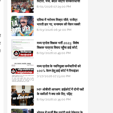
पिटारा, भैया, बदल जाएगी संस्कारधानी!
8/01/2026 07:25:00 PM
दतिया में नरोत्तम मिश्रा जीते, राजेंद्र
भारती हार गए, घनश्याम की पेंशन पक्की
और आशुतोष बैक टू...
8/03/2026 06:32:00 PM
ो
र
मध्य प्रदेश शिक्षक भर्ती 2025: विशेष
शिक्षक पात्रता विवाद पहुँचा हाई कोर्ट;
ा
सरकार से माँगा जवाब
8/05/2026 10:49:00 PM
मध्य प्रदेश के नवनियुक्त कर्मचारियों को
100% वेतन हेतु हाई कोर्ट ने रिमाइंडर
लिखा
7/27/2026 07:23:00 PM
MP ओबीसी आरक्षण: हाईकोर्ट में दोनों पक्षों
के वकीलों ने क्या तर्क दिए, पढ़िए
8/05/2026 10:35:00 PM
भोपाल में फर्जी बैंक गारंटी वाले ठेकेदार के