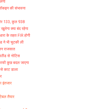
 लगा
ें लॉकइन की संभावना
ंदौर 133, कुल 938
ुलेगा क्या बंद रहेगा
 धारा के तहत FIR होगी
ुड ने भी चुटकी ली
वेतन राजसात
रलैंड से नोटिस
, काफी कुछ बदल जाएगा
र से काट डाला
ार
ा इंतजार
टेबल तैयार