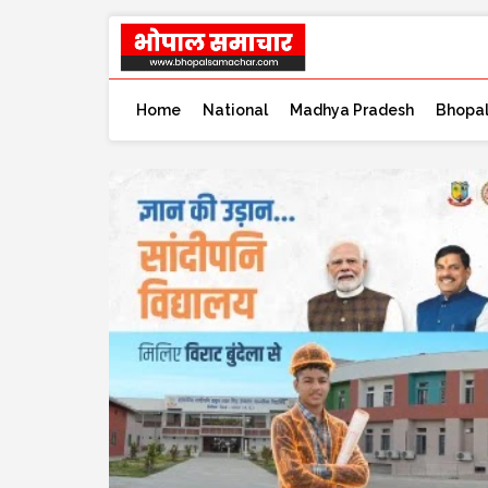
Home
National
Madhya Pradesh
Bhopa