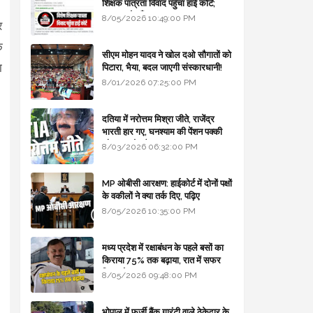
शिक्षक पात्रता विवाद पहुँचा हाई कोर्ट;
सरकार से माँगा जवाब
8/05/2026 10:49:00 PM
र
े
सीएम मोहन यादव ने खोल दओ सौगातों को
ा
पिटारा, भैया, बदल जाएगी संस्कारधानी!
8/01/2026 07:25:00 PM
दतिया में नरोत्तम मिश्रा जीते, राजेंद्र
भारती हार गए, घनश्याम की पेंशन पक्की
और आशुतोष बैक टू...
8/03/2026 06:32:00 PM
MP ओबीसी आरक्षण: हाईकोर्ट में दोनों पक्षों
के वकीलों ने क्या तर्क दिए, पढ़िए
8/05/2026 10:35:00 PM
मध्य प्रदेश में रक्षाबंधन के पहले बसों का
किराया 75% तक बढ़ाया, रात में सफर
किया तो 10% एक्स्ट्रा
8/05/2026 09:48:00 PM
भोपाल में फर्जी बैंक गारंटी वाले ठेकेदार के