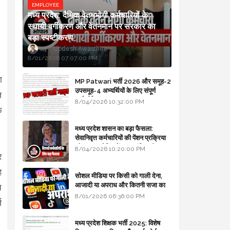
EMPLOYEE
मध्य प्रदेश: दैनिक वेतनभोगी कर्मचारियों के
स्थायी वर्गीकरण और वेतनमान पर सरकार का
बड़ा स्पष्टीकरण
Updesh Awasthee
8/01/2026 07:07:00 PM
ा
MP Patwari भर्ती 2026 और समूह-2
उपसमूह-4 अभ्यर्थियों के लिए संपूर्ण
ज
मार्गदर्शिका
8/04/2026 10:32:00 PM
ि
मध्य प्रदेश शासन का बड़ा फैसला:
सेवानिवृत्त कर्मचारियों की पेंशन प्रक्रिया
और बजट कोडिंग में हुए क्रांतिकारी
8/04/2026 10:20:00 PM
र
बदलाव
ह
सोशल मीडिया पर किसी को गाली देना,
आजादी या अपराध और कितनी सजा का
न
प्रावधान - free legal advice
8/01/2026 06:36:00 PM
ज
मध्य प्रदेश शिक्षक भर्ती 2025: विशेष