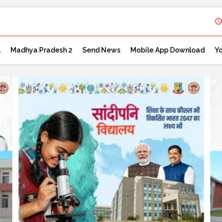
l
Madhya Pradesh 2
Send News
Mobile App Download
Y