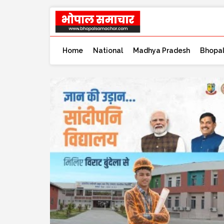
Home
National
Madhya Pradesh
Bhopa