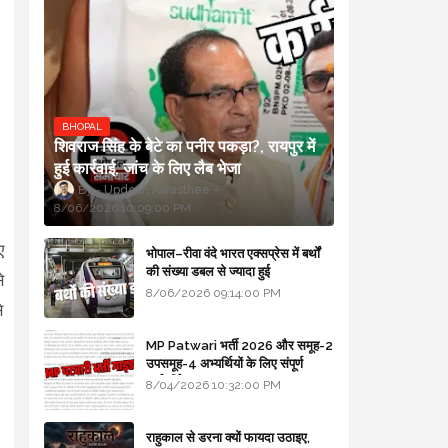
BHOPAL
शिवराज सिंह के बेटे का पनीर पकड़ा?, रायपुर में
हुई कार्रवाई, जांच के लिए लैब भेजा
Updesh Awasthee
8/06/2026 10:09:00 PM
ए
भोपाल–रीवा वंदे भारत एक्सप्रेस में बर्थों
की संख्या डबल से ज्यादा हुई
े
8/06/2026 09:14:00 PM
े
MP Patwari भर्ती 2026 और समूह-2
उपसमूह-4 अभ्यर्थियों के लिए संपूर्ण
मार्गदर्शिका
8/04/2026 10:32:00 PM
राहुकाल से डरना क्यों फायदा उठाइए,