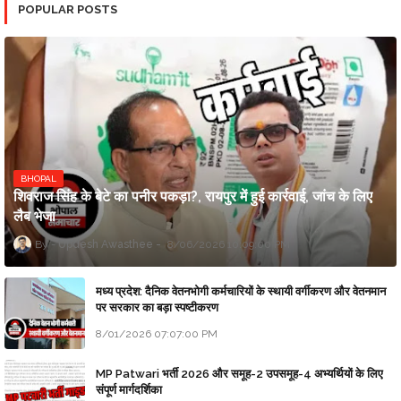
POPULAR POSTS
BHOPAL
शिवराज सिंह के बेटे का पनीर पकड़ा?, रायपुर में हुई कार्रवाई, जांच के लिए
लैब भेजा
Updesh Awasthee
8/06/2026 10:09:00 PM
मध्य प्रदेश: दैनिक वेतनभोगी कर्मचारियों के स्थायी वर्गीकरण और वेतनमान
पर सरकार का बड़ा स्पष्टीकरण
8/01/2026 07:07:00 PM
MP Patwari भर्ती 2026 और समूह-2 उपसमूह-4 अभ्यर्थियों के लिए
संपूर्ण मार्गदर्शिका