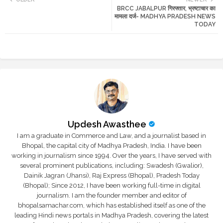
BRCC JABALPUR गिरफ्तार, भ्रष्टाचार का
tte
ats
मामला दर्ज- MADHYA PRADESH NEWS
TODAY
r
app
Updesh Awasthee
I am a graduate in Commerce and Law, and a journalist based in
Bhopal, the capital city of Madhya Pradesh, India. I have been
working in journalism since 1994. Over the years, I have served with
several prominent publications, including: Swadesh (Gwalior),
Dainik Jagran (Jhansi), Raj Express (Bhopal), Pradesh Today
(Bhopal); Since 2012, I have been working full-time in digital
journalism. I am the founder member and editor of
bhopalsamachar.com, which has established itself as one of the
leading Hindi news portals in Madhya Pradesh, covering the latest