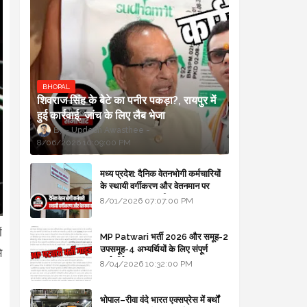
BHOPAL
शिवराज सिंह के बेटे का पनीर पकड़ा?, रायपुर में
हुई कार्रवाई, जांच के लिए लैब भेजा
Updesh Awasthee
8/06/2026 10:09:00 PM
मध्य प्रदेश: दैनिक वेतनभोगी कर्मचारियों
के स्थायी वर्गीकरण और वेतनमान पर
सरकार का बड़ा स्पष्टीकरण
8/01/2026 07:07:00 PM
ं
MP Patwari भर्ती 2026 और समूह-2
उपसमूह-4 अभ्यर्थियों के लिए संपूर्ण
े
मार्गदर्शिका
8/04/2026 10:32:00 PM
भोपाल–रीवा वंदे भारत एक्सप्रेस में बर्थों