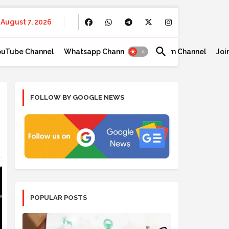
August 7, 2026
ouTube Channel
Whatsapp Channel
Telegram Channel
Joi
FOLLOW BY GOOGLE NEWS
POPULAR POSTS