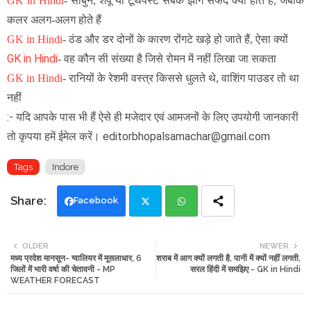
GK in Hindi
-
साबुन, शैंपू या टूथपेस्ट सबके झाग सफेद क्यों होते हैं, जबकि
कलर अलग-अलग होते हैं
GK in Hindi
-
ठंड और डर दोनों के कारण रोंगटे खड़े हो जाते हैं, ऐसा क्यों
GK in Hindi
- वह कौन सी संख्या है जिसे रोमन में नहीं लिखा जा सकता
GK in Hindi
-
रानियों के रेशमी वस्त्र किससे धुलते थे, वाशिंग पाउडर तो था
नहीं
:- यदि आपके पास भी हैं ऐसे ही मजेदार एवं आमजनों के लिए उपयोगी जानकारी
तो कृपया हमें ईमेल करें। editorbhopalsamachar@gmail.com
Tags
Indore
Facebook
Twi
Wh
OLDER
NEWER
मध्य प्रदेश मानसून- ग्वालियर में मूसलाधार, 6
शराब में आग क्यों लगती है, पानी में क्यों नहीं लगती,
tte
ats
जिलों में भारी वर्षा की चेतावनी - MP
सरल हिंदी में समझिए - GK in Hindi
WEATHER FORECAST
r
app