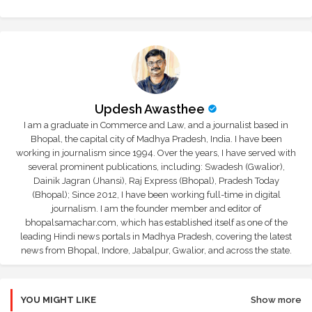
Updesh Awasthee
I am a graduate in Commerce and Law, and a journalist based in
Bhopal, the capital city of Madhya Pradesh, India. I have been
working in journalism since 1994. Over the years, I have served with
several prominent publications, including: Swadesh (Gwalior),
Dainik Jagran (Jhansi), Raj Express (Bhopal), Pradesh Today
(Bhopal); Since 2012, I have been working full-time in digital
journalism. I am the founder member and editor of
bhopalsamachar.com, which has established itself as one of the
leading Hindi news portals in Madhya Pradesh, covering the latest
news from Bhopal, Indore, Jabalpur, Gwalior, and across the state.
YOU MIGHT LIKE
Show more