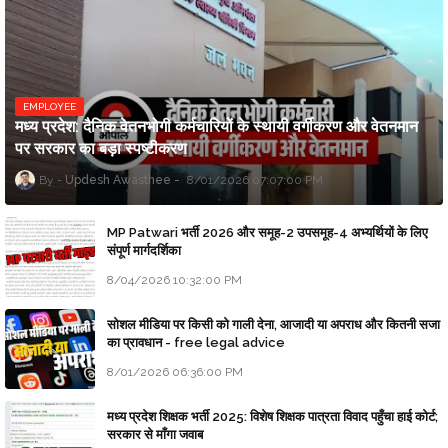
EMPLOYEE
मध्य प्रदेश: दैनिक वेतनभोगी कर्मचारियों के स्थायी वर्गीकरण और वेतनमान
पर सरकार का बड़ा स्पष्टीकरण
Updesh Awasthee
8/01/2026 07:07:00 PM
MP Patwari भर्ती 2026 और समूह-2 उपसमूह-4 अभ्यर्थियों के लिए
संपूर्ण मार्गदर्शिका
8/04/2026 10:32:00 PM
सोशल मीडिया पर किसी को गाली देना, आजादी या अपराध और कितनी सजा
का प्रावधान - free legal advice
8/01/2026 06:36:00 PM
मध्य प्रदेश शिक्षक भर्ती 2025: विशेष शिक्षक पात्रता विवाद पहुँचा हाई कोर्ट;
सरकार से माँगा जवाब