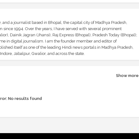
and a journalist based in Bhopal, the capital city of Madhya Pradesh,
sm since 1994. Over the years, I have served with several prominent
ior), Dainik Jagran (Jhansi), Raj Express (Bhopal), Pradesh Today (Bhopal);
ime in digital journalism. I am the founder member and editor of
shed itself as one of the leading Hindi news portals in Madhya Pradesh,
ndore, Jabalpur, Gwalior, and across the state.
Show more
ror:
No results found