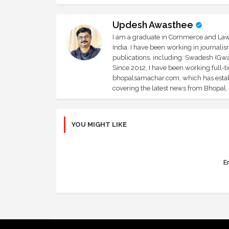
Updesh Awasthee
I am a graduate in Commerce and Law, 
India. I have been working in journali
publications, including: Swadesh (Gwal
Since 2012, I have been working full-t
bhopalsamachar.com, which has establi
covering the latest news from Bhopal, I
YOU MIGHT LIKE
Er