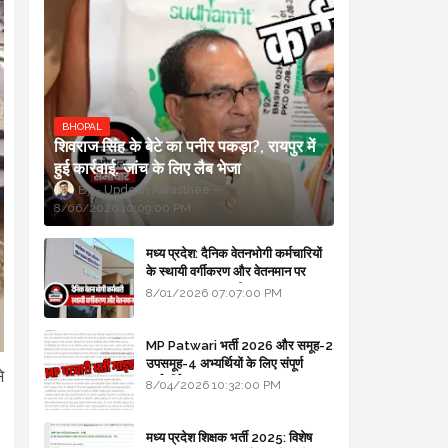
BHOPAL
शिवराज सिंह के बेटे का पनीर पकड़ा?, रायपुर में
हुई कार्रवाई, जांच के लिए लैब भेजा
Updesh Awasthee
8/06/2026 10:09:00 PM
मध्य प्रदेश: दैनिक वेतनभोगी कर्मचारियों
के स्थायी वर्गीकरण और वेतनमान पर
सरकार का बड़ा स्पष्टीकरण
8/01/2026 07:07:00 PM
MP Patwari भर्ती 2026 और समूह-2
उपसमूह-4 अभ्यर्थियों के लिए संपूर्ण
े
मार्गदर्शिका
8/04/2026 10:32:00 PM
मध्य प्रदेश शिक्षक भर्ती 2025: विशेष