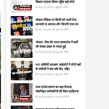
शिक्षक पात्रता विवाद पहुँचा हाई कोर्ट;
सरकार से माँगा जवाब
8/05/2026 10:49:00 PM
सोशल मीडिया पर किसी को गाली देना,
आजादी या अपराध और कितनी सजा का
प्रावधान - free legal advice
8/01/2026 06:36:00 PM
भोपाल–रीवा वंदे भारत एक्सप्रेस में बर्थों
की संख्या डबल से ज्यादा हुई
8/06/2026 09:14:00 PM
MP ओबीसी आरक्षण: हाईकोर्ट में दोनों पक्षों
के वकीलों ने क्या तर्क दिए, पढ़िए
8/05/2026 10:35:00 PM
मध्य प्रदेश शासन का बड़ा फैसला:
सेवानिवृत्त कर्मचारियों की पेंशन प्रक्रिया
और बजट कोडिंग में हुए क्रांतिकारी
8/04/2026 10:20:00 PM
बदलाव