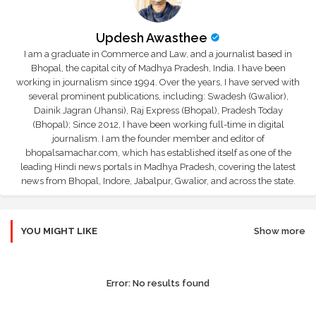
Updesh Awasthee
I am a graduate in Commerce and Law, and a journalist based in
Bhopal, the capital city of Madhya Pradesh, India. I have been
working in journalism since 1994. Over the years, I have served with
several prominent publications, including: Swadesh (Gwalior),
Dainik Jagran (Jhansi), Raj Express (Bhopal), Pradesh Today
(Bhopal); Since 2012, I have been working full-time in digital
journalism. I am the founder member and editor of
bhopalsamachar.com, which has established itself as one of the
leading Hindi news portals in Madhya Pradesh, covering the latest
news from Bhopal, Indore, Jabalpur, Gwalior, and across the state.
YOU MIGHT LIKE
Show more
Error:
No results found