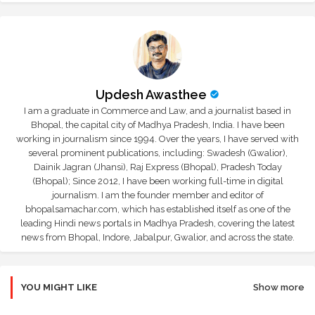
Updesh Awasthee
I am a graduate in Commerce and Law, and a journalist based in
Bhopal, the capital city of Madhya Pradesh, India. I have been
working in journalism since 1994. Over the years, I have served with
several prominent publications, including: Swadesh (Gwalior),
Dainik Jagran (Jhansi), Raj Express (Bhopal), Pradesh Today
(Bhopal); Since 2012, I have been working full-time in digital
journalism. I am the founder member and editor of
bhopalsamachar.com, which has established itself as one of the
leading Hindi news portals in Madhya Pradesh, covering the latest
news from Bhopal, Indore, Jabalpur, Gwalior, and across the state.
YOU MIGHT LIKE
Show more