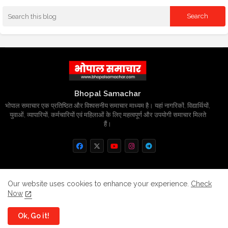
Bhopal Samachar
भोपाल समाचार एक प्रतिष्ठित और विश्वसनीय समाचार माध्यम है। यहां नागरिकों, विद्यार्थियों,
युवाओं, व्यापारियों, कर्मचारियों एवं महिलाओं के लिए महत्वपूर्ण और उपयोगी समाचार मिलते
हैं।
Home
About
Contact us
Privacy Policy
Our website uses cookies to enhance your experience.
Check
Now
Grievance
Disclaimer
sitemap
Ok, Go it!
All Right Reserved Copyright
BhopalSmachar.com