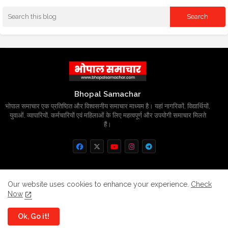
Bhopal Samachar
भोपाल समाचार एक प्रतिष्ठित और विश्वसनीय समाचार माध्यम है। यहां नागरिकों, विद्यार्थियों,
युवाओं, व्यापारियों, कर्मचारियों एवं महिलाओं के लिए महत्वपूर्ण और उपयोगी समाचार मिलते
हैं।
Home
About
Contact us
Privacy Policy
Our website uses cookies to enhance your experience.
Check
Now
Grievance
Disclaimer
sitemap
Ok, Go it!
All Right Reserved Copyright
BhopalSmachar.com