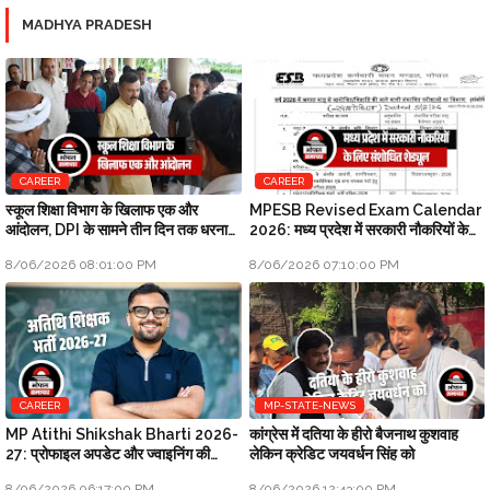
MADHYA PRADESH
CAREER
CAREER
स्कूल शिक्षा विभाग के खिलाफ एक और
MPESB Revised Exam Calendar
आंदोलन, DPI के सामने तीन दिन तक धरना
2026: मध्य प्रदेश में सरकारी नौकरियों के
प्रदर्शन होगा
लिए संशोधित शेड्यूल
8/06/2026 08:01:00 PM
8/06/2026 07:10:00 PM
CAREER
MP-STATE-NEWS
MP Atithi Shikshak Bharti 2026-
कांग्रेस में दतिया के हीरो बैजनाथ कुशवाह
27: प्रोफाइल अपडेट और ज्वाइनिंग की
लेकिन क्रेडिट जयवर्धन सिंह को
प्रक्रिया शुरू
8/06/2026 06:17:00 PM
8/06/2026 12:43:00 PM