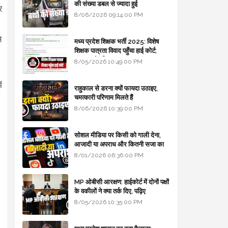
की संख्या डबल से ज्यादा हुई
र
8/06/2026 09:14:00 PM
।
े
मध्य प्रदेश शिक्षक भर्ती 2025: विशेष
शिक्षक पात्रता विवाद पहुँचा हाई कोर्ट;
सरकार से माँगा जवाब
8/05/2026 10:49:00 PM
ं
राहुकाल से डरना क्यों फायदा उठाइए,
चमत्कारी परिणाम मिलते हैं
8/06/2026 10:39:00 PM
सोशल मीडिया पर किसी को गाली देना,
आजादी या अपराध और कितनी सजा का
प्रावधान - free legal advice
8/01/2026 06:36:00 PM
MP ओबीसी आरक्षण: हाईकोर्ट में दोनों पक्षों
के वकीलों ने क्या तर्क दिए, पढ़िए
8/05/2026 10:35:00 PM