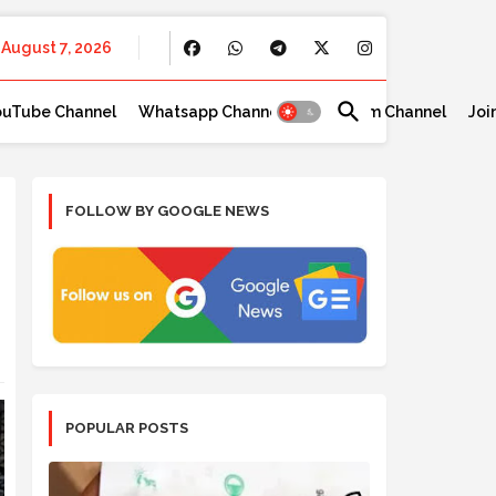
August 7, 2026
ouTube Channel
Whatsapp Channel
Telegram Channel
Joi
FOLLOW BY GOOGLE NEWS
POPULAR POSTS