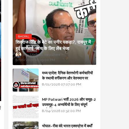
BHOPAL
शिवराज सिंह के बेटे का पनीर पकड़ा?, रायपुर में
हुई कार्रवाई, जांच के लिए लैब भेजा
Updesh Awasthee
8/06/2026 10:09:00 PM
मध्य प्रदेश: दैनिक वेतनभोगी कर्मचारियों
के स्थायी वर्गीकरण और वेतनमान पर
सरकार का बड़ा स्पष्टीकरण
8/01/2026 07:07:00 PM
MP Patwari भर्ती 2026 और समूह-2
उपसमूह-4 अभ्यर्थियों के लिए संपूर्ण
ी
मार्गदर्शिका
8/04/2026 10:32:00 PM
भोपाल–रीवा वंदे भारत एक्सप्रेस में बर्थों