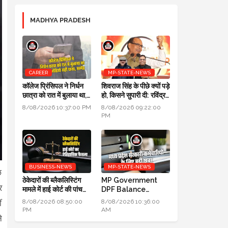
MADHYA PRADESH
CAREER
MP-STATE-NEWS
कॉलेज प्रिंसिपल ने निर्धन
शिवराज सिंह के पीछे क्यों पड़े
छात्रा को रात में बुलाया था,
हो, किसने सुपारी दी: रविंद्र
जांच में ऑडियो सही पाया,
जैन का सवाल, आजाद सिंह
8/08/2026 10:37:00 PM
8/08/2026 09:22:00
सस्पेंड
का जवाब
PM
BUSINESS-NEWS
MP-STATE-NEWS
छ
ठेकेदारों की ब्लैकलिस्टिंग
MP Government
र
मामले में हाई कोर्ट की पांच
DPF Balance
न्यायाधीशों की पूर्ण पीठ का
Update New
8/08/2026 08:50:00
8/08/2026 10:36:00
ं
ऐतिहासिक फैसला
Guidelines 2026:
PM
AM
मध्य प्रदेश सरकारी
े
कर्मचारियों के लिए बड़ी खबर