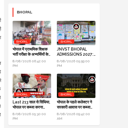
BHOPAL
ी
ै
ा
BHOPAL
BHOPAL
भोपाल में प्राथमिक शिक्षक
JNVST BHOPAL
भर्ती परीक्षा के अभ्यर्थियों के
ADMISSIONS 2027:
प्रदर्शन का दूसरा दिन
कक्षा 6 में प्रवेश के लिए
8/08/2026 06:42:00
8/08/2026 05:59:00
त
आवेदन की अंतिम तिथि बढ़ाई
PM
PM
़
े
क
BHOPAL
BHOPAL
े
Last 213 साल से सिंधिया,
भोपाल के पहले कलेक्टर ने
न
भोपाल पर कब्जा करना
सरकारी आवास पर कब्जा
चाहते हैं लेकिन सफल नहीं हो
कर लिया था, हाई कोर्ट में
ो
8/08/2026 05:30:00
8/08/2026 09:42:00
पाए
हुआ खुलासा
PM
AM