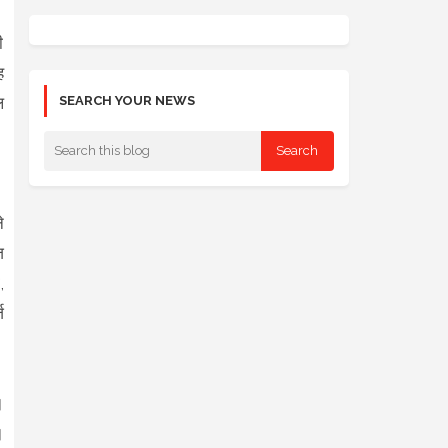
ी
ह
SEARCH YOUR NEWS
ल
।
े
ज
,
ज
।
।