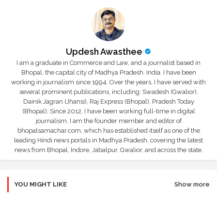
Updesh Awasthee
I am a graduate in Commerce and Law, and a journalist based in
Bhopal, the capital city of Madhya Pradesh, India. I have been
working in journalism since 1994. Over the years, I have served with
several prominent publications, including: Swadesh (Gwalior),
Dainik Jagran (Jhansi), Raj Express (Bhopal), Pradesh Today
(Bhopal); Since 2012, I have been working full-time in digital
journalism. I am the founder member and editor of
bhopalsamachar.com, which has established itself as one of the
leading Hindi news portals in Madhya Pradesh, covering the latest
news from Bhopal, Indore, Jabalpur, Gwalior, and across the state.
YOU MIGHT LIKE
Show more