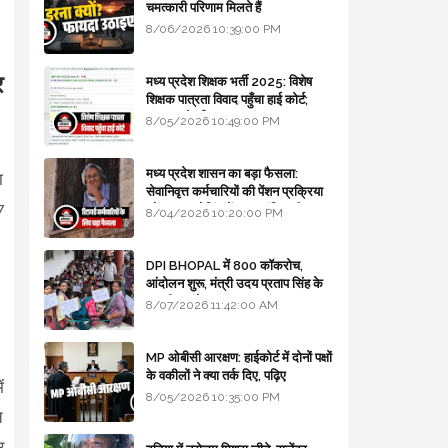
चमत्कारी परिणाम मिलते हैं
8/06/2026 10:39:00 PM
र
मध्य प्रदेश शिक्षक भर्ती 2025: विशेष
शिक्षक पात्रता विवाद पहुँचा हाई कोर्ट;
सरकार से माँगा जवाब
8/05/2026 10:49:00 PM
मध्य प्रदेश शासन का बड़ा फैसला:
ा
सेवानिवृत्त कर्मचारियों की पेंशन प्रक्रिया
7
और बजट कोडिंग में हुए क्रांतिकारी
8/04/2026 10:20:00 PM
बदलाव
।
DPI BHOPAL में 800 कॉकरोच,
आंदोलन शुरू, मंत्री उदय प्रताप सिंह के
घर भी जाएंगे
8/07/2026 11:42:00 AM
MP ओबीसी आरक्षण: हाईकोर्ट में दोनों पक्षों
के वकीलों ने क्या तर्क दिए, पढ़िए
ं
8/05/2026 10:35:00 PM
े
र