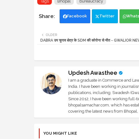
Tags
Bhopal
bureaucracy
Facebook
Twitter
What
OLDER
DABRA उप चुनाव क्षेत्र के SDM की कोरोना से मौत - GWALIOR N
Updesh Awasthee
I am a graduate in Commerce and Law, 
India. I have been working in journali
publications, including: Swadesh (Gwal
Since 2012, I have been working full-t
bhopalsamachar.com, which has establi
covering the latest news from Bhopal, I
YOU MIGHT LIKE