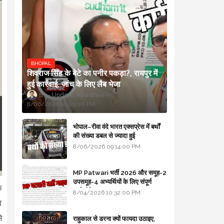
BHOPAL
शिवराज सिंह के बेटे का पनीर पकड़ा?, रायपुर में
हुई कार्रवाई, जांच के लिए लैब भेजा
Updesh Awasthee
8/06/2026 10:09:00 PM
भोपाल–रीवा वंदे भारत एक्सप्रेस में बर्थों
की संख्या डबल से ज्यादा हुई
8/06/2026 09:14:00 PM
MP Patwari भर्ती 2026 और समूह-2
उपसमूह-4 अभ्यर्थियों के लिए संपूर्ण
े
मार्गदर्शिका
8/04/2026 10:32:00 PM
ा
े
राहुकाल से डरना क्यों फायदा उठाइए,