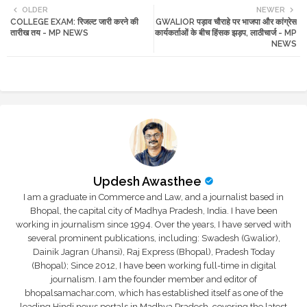
OLDER
NEWER
COLLEGE EXAM: रिजल्ट जारी करने की
GWALIOR पड़ाव चौराहे पर भाजपा और कांग्रेस
tte
ats
तारीख तय - MP NEWS
कार्यकर्ताओं के बीच हिंसक झड़प, लाठीचार्ज - MP
NEWS
r
app
Updesh Awasthee
I am a graduate in Commerce and Law, and a journalist based in
Bhopal, the capital city of Madhya Pradesh, India. I have been
working in journalism since 1994. Over the years, I have served with
several prominent publications, including: Swadesh (Gwalior),
Dainik Jagran (Jhansi), Raj Express (Bhopal), Pradesh Today
(Bhopal); Since 2012, I have been working full-time in digital
journalism. I am the founder member and editor of
bhopalsamachar.com, which has established itself as one of the
leading Hindi news portals in Madhya Pradesh, covering the latest