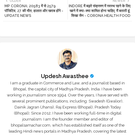
OLDER
NEWER
MP CORONA: 20583 में से 2579
INDORE में बढ़ते संक्रमण में स्वस्थ रहने के लिए
tte
ats
पॉजिटिव, 27 की मौत, हालात और खराब होंगे -
खाने में क्या-क्या शामिल होना चाहिए, मैं बताती हूं:
UPDATE NEWS
शिखा जैन - CORONA HEALTH FOOD
r
app
Updesh Awasthee
I am a graduate in Commerce and Law, and a journalist based in
Bhopal, the capital city of Madhya Pradesh, India. I have been
working in journalism since 1994. Over the years, I have served with
several prominent publications, including: Swadesh (Gwalior),
Dainik Jagran (Jhansi), Raj Express (Bhopal), Pradesh Today
(Bhopal); Since 2012, I have been working full-time in digital
journalism. I am the founder member and editor of
bhopalsamachar.com, which has established itself as one of the
leading Hindi news portals in Madhya Pradesh, covering the latest