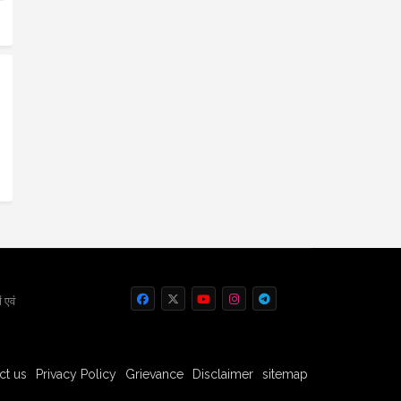
 एवं
ct us
Privacy Policy
Grievance
Disclaimer
sitemap