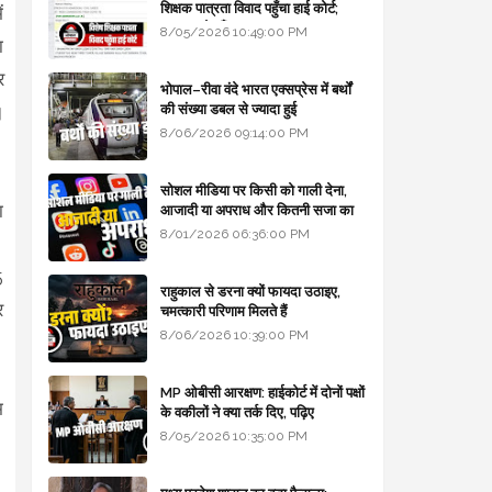
शिक्षक पात्रता विवाद पहुँचा हाई कोर्ट;
ं
सरकार से माँगा जवाब
8/05/2026 10:49:00 PM
ा
र
भोपाल–रीवा वंदे भारत एक्सप्रेस में बर्थों
की संख्या डबल से ज्यादा हुई
।
8/06/2026 09:14:00 PM
सोशल मीडिया पर किसी को गाली देना,
ा
आजादी या अपराध और कितनी सजा का
प्रावधान - free legal advice
8/01/2026 06:36:00 PM
।
5
राहुकाल से डरना क्यों फायदा उठाइए,
र
चमत्कारी परिणाम मिलते हैं
8/06/2026 10:39:00 PM
MP ओबीसी आरक्षण: हाईकोर्ट में दोनों पक्षों
म
के वकीलों ने क्या तर्क दिए, पढ़िए
8/05/2026 10:35:00 PM