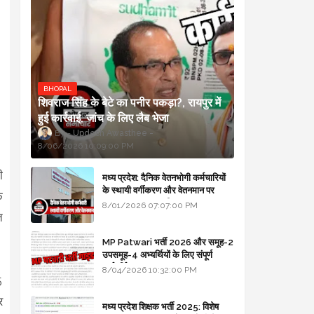
BHOPAL
शिवराज सिंह के बेटे का पनीर पकड़ा?, रायपुर में
हुई कार्रवाई, जांच के लिए लैब भेजा
Updesh Awasthee
8/06/2026 10:09:00 PM
ी
मध्य प्रदेश: दैनिक वेतनभोगी कर्मचारियों
के स्थायी वर्गीकरण और वेतनमान पर
क
सरकार का बड़ा स्पष्टीकरण
8/01/2026 07:07:00 PM
त
MP Patwari भर्ती 2026 और समूह-2
उपसमूह-4 अभ्यर्थियों के लिए संपूर्ण
मार्गदर्शिका
8/04/2026 10:32:00 PM
5
र
मध्य प्रदेश शिक्षक भर्ती 2025: विशेष