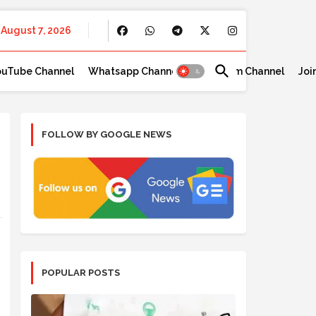
August 7, 2026
ouTube Channel
Whatsapp Channel
Telegram Channel
Joi
FOLLOW BY GOOGLE NEWS
POPULAR POSTS