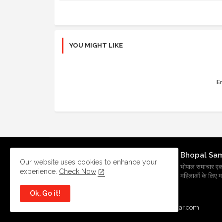
YOU MIGHT LIKE
Er
Bhopal Sa
Our website uses cookies to enhance your
भोपाल समाचार एक प्र
experience.
Check Now
महिलाओं के लिए मह
Ok, Go it!
All Right Reserved Copyright
BhopalSmachar.com