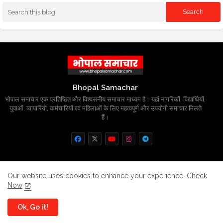
Bhopal Samachar
भोपाल समाचार एक प्रतिष्ठित और विश्वसनीय समाचार माध्यम है। यहां नागरिकों, विद्यार्थियों,
युवाओं, व्यापारियों, कर्मचारियों एवं महिलाओं के लिए महत्वपूर्ण और उपयोगी समाचार मिलते
हैं।
Home
About
Contact us
Privacy Policy
Our website uses cookies to enhance your experience.
Check
Now
Grievance
Disclaimer
sitemap
Ok, Go it!
All Right Reserved Copyright
BhopalSmachar.com