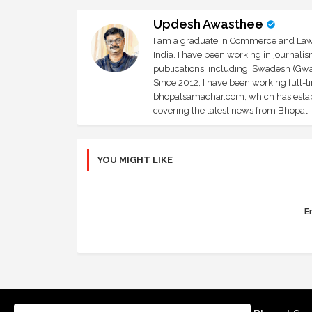
Updesh Awasthee
I am a graduate in Commerce and Law, 
India. I have been working in journali
publications, including: Swadesh (Gwal
Since 2012, I have been working full-t
bhopalsamachar.com, which has establi
covering the latest news from Bhopal, I
YOU MIGHT LIKE
Er