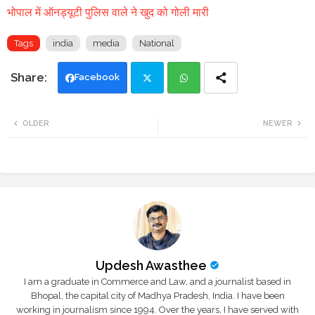
भोपाल में ऑनड्यूटी पुलिस वाले ने खुद को गोली मारी
Tags
india
media
National
Facebook
Twi
Wh
OLDER
NEWER
tte
ats
r
app
Updesh Awasthee
I am a graduate in Commerce and Law, and a journalist based in
Bhopal, the capital city of Madhya Pradesh, India. I have been
working in journalism since 1994. Over the years, I have served with