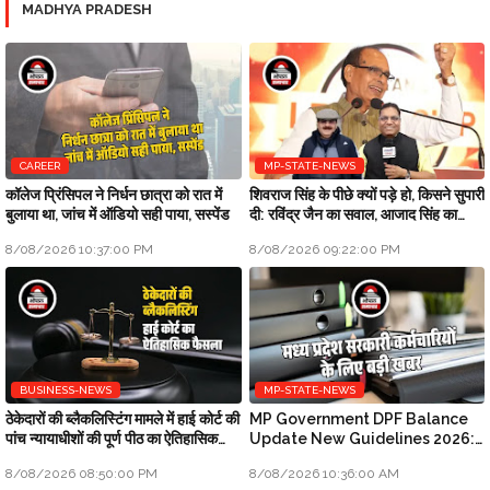
MADHYA PRADESH
CAREER
MP-STATE-NEWS
कॉलेज प्रिंसिपल ने निर्धन छात्रा को रात में
शिवराज सिंह के पीछे क्यों पड़े हो, किसने सुपारी
बुलाया था, जांच में ऑडियो सही पाया, सस्पेंड
दी: रविंद्र जैन का सवाल, आजाद सिंह का
जवाब
8/08/2026 10:37:00 PM
8/08/2026 09:22:00 PM
BUSINESS-NEWS
MP-STATE-NEWS
ठेकेदारों की ब्लैकलिस्टिंग मामले में हाई कोर्ट की
MP Government DPF Balance
पांच न्यायाधीशों की पूर्ण पीठ का ऐतिहासिक
Update New Guidelines 2026:
फैसला
मध्य प्रदेश सरकारी कर्मचारियों के लिए बड़ी
8/08/2026 08:50:00 PM
8/08/2026 10:36:00 AM
खबर