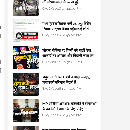
की संख्या डबल से ज्यादा हुई
8/06/2026 09:14:00 PM
मध्य प्रदेश शिक्षक भर्ती 2025: विशेष
न
शिक्षक पात्रता विवाद पहुँचा हाई कोर्ट;
सरकार से माँगा जवाब
8/05/2026 10:49:00 PM
ो
सोशल मीडिया पर किसी को गाली देना,
आजादी या अपराध और कितनी सजा का
प्रावधान - free legal advice
ो
8/01/2026 06:36:00 PM
ं
राहुकाल से डरना क्यों फायदा उठाइए,
चमत्कारी परिणाम मिलते हैं
8/06/2026 10:39:00 PM
MP ओबीसी आरक्षण: हाईकोर्ट में दोनों पक्षों
के वकीलों ने क्या तर्क दिए, पढ़िए
8/05/2026 10:35:00 PM