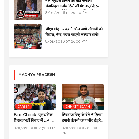
मध्य प्रदेश शासन का बड़ा फैसला:
सेवानिवृत्त कर्मचारियों की पेंशन प्रक्रिया
और बजट कोडिंग में हुए क्रांतिकारी
8/04/2026 10:20:00 PM
बदलाव
सीएम मोहन यादव ने खोल दओ सौगातों को
पिटारा, भैया, बदल जाएगी संस्कारधानी!
8/01/2026 07:25:00 PM
MADHYA PRADESH
CAREER
CHHATTISGARH
FactCheck: प्राथमिक
शिवराज सिंह के बेटे ने लिखा:
शिक्षक भर्ती विवाद में CPI का
हमारी कंपनी का पनीर हंड्रेड
स्पष्टीकरण ही स्पष्ट नहीं
परसेंट प्योर है, लैब रिपोर्ट आ
8/07/2026 08:43:00 PM
8/07/2026 07:22:00
गई है
PM