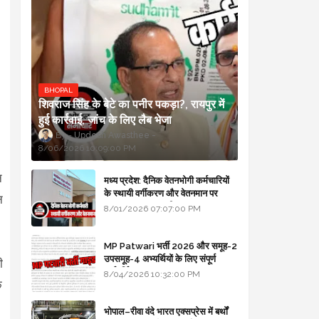
BHOPAL
शिवराज सिंह के बेटे का पनीर पकड़ा?, रायपुर में
हुई कार्रवाई, जांच के लिए लैब भेजा
Updesh Awasthee
8/06/2026 10:09:00 PM
न
मध्य प्रदेश: दैनिक वेतनभोगी कर्मचारियों
के स्थायी वर्गीकरण और वेतनमान पर
न
सरकार का बड़ा स्पष्टीकरण
8/01/2026 07:07:00 PM
MP Patwari भर्ती 2026 और समूह-2
उपसमूह-4 अभ्यर्थियों के लिए संपूर्ण
ी
मार्गदर्शिका
8/04/2026 10:32:00 PM
े
भोपाल–रीवा वंदे भारत एक्सप्रेस में बर्थों