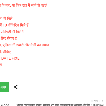
के बाद, या फिर रात में सोने से पहले
ाग भी मिले
में 10 पॉजिटिव मिले हैं
 सब्सिडी भी मिलेगी
िए तैयार हैं
गा, पुलिस की थ्योरी और कैदी का बयान
ं, रोकिए
XAM DATE FIXE
री
sapp
NEWER
द, 5,000
भोपाल टोटल लॉक डाउन: सरेआम 17 साल की लड़की का अपहरण और रेप / BHOPAL