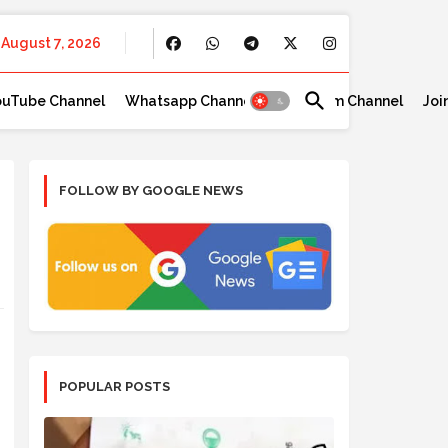
August 7, 2026
ouTube Channel
Whatsapp Channel
Telegram Channel
Joi
FOLLOW BY GOOGLE NEWS
POPULAR POSTS