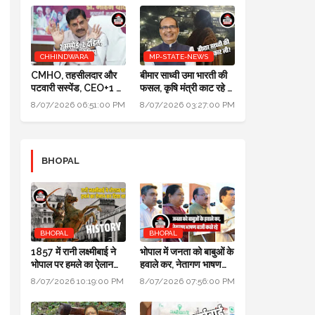
CHHINDWARA
MP-STATE-NEWS
CMHO, तहसीलदार और
बीमार साध्वी उमा भारती की
पटवारी सस्पेंड, CEO+1 का
फसल, कृषि मंत्री काट रहे हैं:
सैलरी इंक्रीमेंट स्टॉप,
पॉलिटिक्स गजब है @ दतिया
8/07/2026 06:51:00 PM
8/07/2026 03:27:00 PM
SDM+2 को नोटिस:
उपचुनाव
मुख्यमंत्री जन-विश्वास
BHOPAL
BHOPAL
BHOPAL
1857 में रानी लक्ष्मीबाई ने
भोपाल में जनता को बाबुओं के
भोपाल पर हमले का ऐलान
हवाले कर, नेतागण भाषण
कर दिया था, बेगम ने रानी को
बाजी करते रहे: मुख्यमंत्री
8/07/2026 10:19:00 PM
8/07/2026 07:56:00 PM
मारने सैनिक भेजे थे
जन विश्वास अभियान