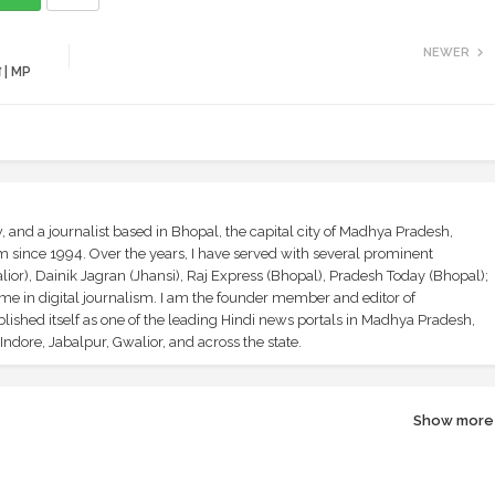
NEWER
थी | MP
and a journalist based in Bhopal, the capital city of Madhya Pradesh,
sm since 1994. Over the years, I have served with several prominent
ior), Dainik Jagran (Jhansi), Raj Express (Bhopal), Pradesh Today (Bhopal);
ime in digital journalism. I am the founder member and editor of
shed itself as one of the leading Hindi news portals in Madhya Pradesh,
ndore, Jabalpur, Gwalior, and across the state.
Show more