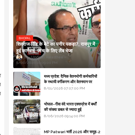
BHOPAL
शिवराज सिंह के बेटे का पनीर पकड़ा?, रायपुर में
हुई कार्रवाई, जांच के लिए लैब भेजा
Updesh Awasthee
8/06/2026 10:09:00 PM
र
मध्य प्रदेश: दैनिक वेतनभोगी कर्मचारियों
के स्थायी वर्गीकरण और वेतनमान पर
े
सरकार का बड़ा स्पष्टीकरण
8/01/2026 07:07:00 PM
ा
भोपाल–रीवा वंदे भारत एक्सप्रेस में बर्थों
की संख्या डबल से ज्यादा हुई
8/06/2026 09:14:00 PM
MP Patwari भर्ती 2026 और समूह-2