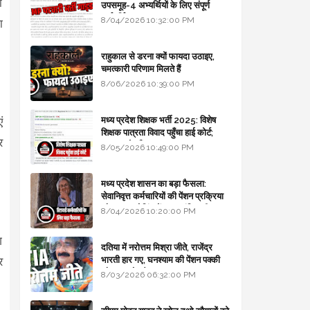
ी
उपसमूह-4 अभ्यर्थियों के लिए संपूर्ण
मार्गदर्शिका
8/04/2026 10:32:00 PM
ा
राहुकाल से डरना क्यों फायदा उठाइए,
चमत्कारी परिणाम मिलते हैं
8/06/2026 10:39:00 PM
मध्य प्रदेश शिक्षक भर्ती 2025: विशेष
ं
शिक्षक पात्रता विवाद पहुँचा हाई कोर्ट;
र
सरकार से माँगा जवाब
8/05/2026 10:49:00 PM
मध्य प्रदेश शासन का बड़ा फैसला:
सेवानिवृत्त कर्मचारियों की पेंशन प्रक्रिया
और बजट कोडिंग में हुए क्रांतिकारी
8/04/2026 10:20:00 PM
बदलाव
ग
दतिया में नरोत्तम मिश्रा जीते, राजेंद्र
भारती हार गए, घनश्याम की पेंशन पक्की
र
और आशुतोष बैक टू...
8/03/2026 06:32:00 PM