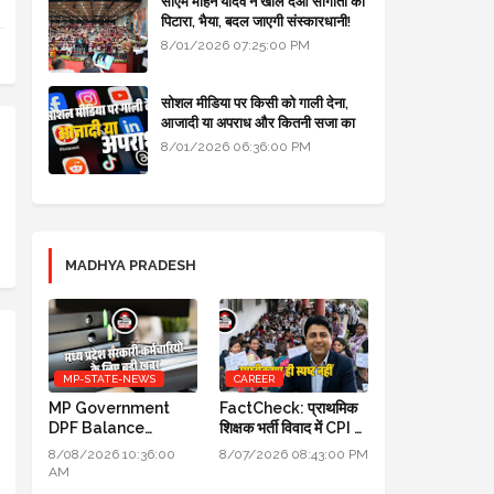
सीएम मोहन यादव ने खोल दओ सौगातों को
पिटारा, भैया, बदल जाएगी संस्कारधानी!
8/01/2026 07:25:00 PM
सोशल मीडिया पर किसी को गाली देना,
आजादी या अपराध और कितनी सजा का
प्रावधान - free legal advice
8/01/2026 06:36:00 PM
MADHYA PRADESH
MP-STATE-NEWS
CAREER
MP Government
FactCheck: प्राथमिक
DPF Balance
शिक्षक भर्ती विवाद में CPI का
Update New
स्पष्टीकरण ही स्पष्ट नहीं
8/08/2026 10:36:00
8/07/2026 08:43:00 PM
Guidelines 2026:
AM
मध्य प्रदेश सरकारी