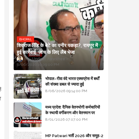
BHOPAL
शिवराज सिंह के बेटे का पनीर पकड़ा?, रायपुर में
हुई कार्रवाई, जांच के लिए लैब भेजा
Updesh Awasthee
8/06/2026 10:09:00 PM
भोपाल–रीवा वंदे भारत एक्सप्रेस में बर्थों
की संख्या डबल से ज्यादा हुई
े
8/06/2026 09:14:00 PM
र
मध्य प्रदेश: दैनिक वेतनभोगी कर्मचारियों
के स्थायी वर्गीकरण और वेतनमान पर
सरकार का बड़ा स्पष्टीकरण
8/01/2026 07:07:00 PM
MP Patwari भर्ती 2026 और समूह-2