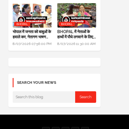
BHOPAL
BHOPAL
भोपाल में जनता को बाबुओं के
BHOPAL में नेताओं के
हवाले कर, नेतागण भाषण
हाथों में पौधे लगवाने के लिए,
बाजी करते रहे: मुख्यमंत्री
700 हरे भरे पेड़ कटवा दिए
8/07/2026 07:56:00 PM
8/07/2026 11:30:00 AM
जन विश्वास अभियान
SEARCH YOUR NEWS