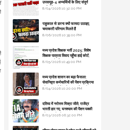
उपसमूह-4 अभ्यर्थियों के लिए संपूर्ण
ं
मार्गदर्शिका
8/04/2026 10:32:00 PM
ी
राहुकाल से डरना क्यों फायदा उठाइए,
चमत्कारी परिणाम मिलते हैं
8/06/2026 10:39:00 PM
मध्य प्रदेश शिक्षक भर्ती 2025: विशेष
ै
शिक्षक पात्रता विवाद पहुँचा हाई कोर्ट;
सरकार से माँगा जवाब
ई
8/05/2026 10:49:00 PM
र
मध्य प्रदेश शासन का बड़ा फैसला:
सेवानिवृत्त कर्मचारियों की पेंशन प्रक्रिया
और बजट कोडिंग में हुए क्रांतिकारी
8/04/2026 10:20:00 PM
बदलाव
दतिया में नरोत्तम मिश्रा जीते, राजेंद्र
भारती हार गए, घनश्याम की पेंशन पक्की
और आशुतोष बैक टू...
8/03/2026 06:32:00 PM