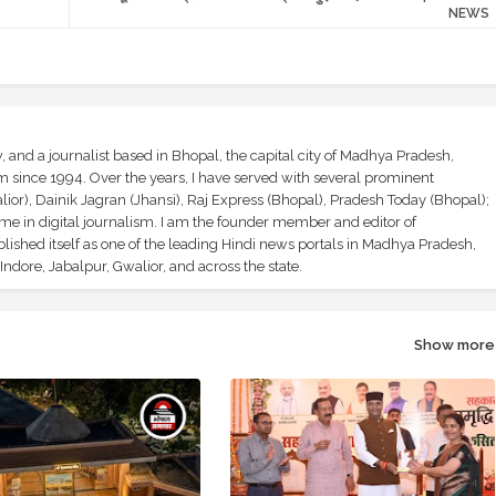
NEWS
and a journalist based in Bhopal, the capital city of Madhya Pradesh,
sm since 1994. Over the years, I have served with several prominent
ior), Dainik Jagran (Jhansi), Raj Express (Bhopal), Pradesh Today (Bhopal);
ime in digital journalism. I am the founder member and editor of
shed itself as one of the leading Hindi news portals in Madhya Pradesh,
ndore, Jabalpur, Gwalior, and across the state.
Show more