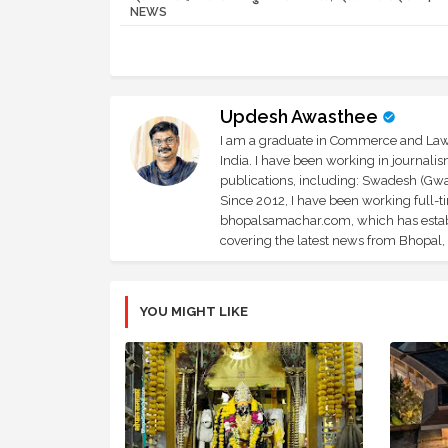
NEWS
Updesh Awasthee
I am a graduate in Commerce and Law, 
India. I have been working in journali
publications, including: Swadesh (Gwal
Since 2012, I have been working full-t
bhopalsamachar.com, which has establi
covering the latest news from Bhopal, I
YOU MIGHT LIKE