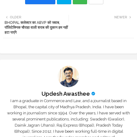
Twi
Wh
OLDER
NEWER
BHOPAL कलेक्टर का ABVP को जवाब,
tte
ats
पॉलिटेक्निक चौराहा वाली शराब की दुकान हम नहीं
हटा पाएंगे
r
app
Updesh Awasthee
I am a graduate in Commerce and Law, and a journalist based in
Bhopal, the capital city of Madhya Pradesh, India. I have been
working in journalism since 1994. Over the years, I have served with
several prominent publications, including: Swadesh (Gwalior),
Dainik Jagran (Jhansi), Raj Express (Bhopal), Pradesh Today
(Bhopal); Since 2012, I have been working full-time in digital