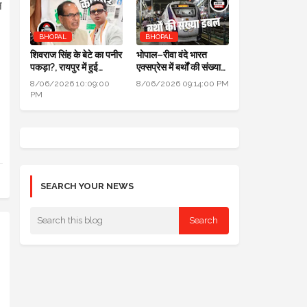
न
BHOPAL
BHOPAL
शिवराज सिंह के बेटे का पनीर
भोपाल–रीवा वंदे भारत
पकड़ा?, रायपुर में हुई
एक्सप्रेस में बर्थों की संख्या
कार्रवाई, जांच के लिए लैब
डबल से ज्यादा हुई
8/06/2026 10:09:00
8/06/2026 09:14:00 PM
भेजा
PM
SEARCH YOUR NEWS