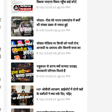
शिक्षक पात्रता विवाद पहुँचा हाई कोर्ट;
सरकार से माँगा जवाब
8/05/2026 10:49:00 PM
ए
भोपाल–रीवा वंदे भारत एक्सप्रेस में बर्थों
की संख्या डबल से ज्यादा हुई
द
8/06/2026 09:14:00 PM
सोशल मीडिया पर किसी को गाली देना,
आजादी या अपराध और कितनी सजा का
ै
प्रावधान - free legal advice
8/01/2026 06:36:00 PM
थ
राहुकाल से डरना क्यों फायदा उठाइए,
चमत्कारी परिणाम मिलते हैं
8/06/2026 10:39:00 PM
े
य
MP ओबीसी आरक्षण: हाईकोर्ट में दोनों पक्षों
के वकीलों ने क्या तर्क दिए, पढ़िए
8/05/2026 10:35:00 PM
र