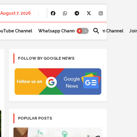
August 7, 2026
ouTube Channel
Whatsapp Channel
Telegram Channel
Joi
FOLLOW BY GOOGLE NEWS
POPULAR POSTS