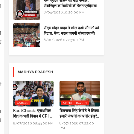
मध्य प्रदेश शासन का बड़ा फैसला:
ी
सेवानिवृत्त कर्मचारियों की पेंशन प्रक्रिया
और बजट कोडिंग में हुए क्रांतिकारी
8/04/2026 10:20:00 PM
बदलाव
सीएम मोहन यादव ने खोल दओ सौगातों को
ो
पिटारा, भैया, बदल जाएगी संस्कारधानी!
8/01/2026 07:25:00 PM
ए
MADHYA PRADESH
े
CAREER
CHHATTISGARH
FactCheck: प्राथमिक
शिवराज सिंह के बेटे ने लिखा:
ा
शिक्षक भर्ती विवाद में CPI का
हमारी कंपनी का पनीर हंड्रेड
े
स्पष्टीकरण ही स्पष्ट नहीं
परसेंट प्योर है, लैब रिपोर्ट आ
8/07/2026 08:43:00 PM
8/07/2026 07:22:00
गई है
PM