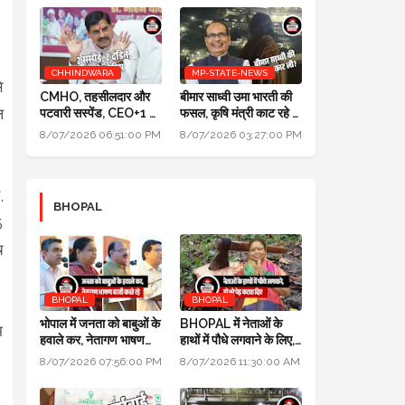
CHHINDWARA
MP-STATE-NEWS
े
CMHO, तहसीलदार और
बीमार साध्वी उमा भारती की
ल
पटवारी सस्पेंड, CEO+1 का
फसल, कृषि मंत्री काट रहे हैं:
सैलरी इंक्रीमेंट स्टॉप,
पॉलिटिक्स गजब है @ दतिया
8/07/2026 06:51:00 PM
8/07/2026 03:27:00 PM
SDM+2 को नोटिस:
उपचुनाव
मुख्यमंत्री जन-विश्वास
,
BHOPAL
5
च
BHOPAL
BHOPAL
भोपाल में जनता को बाबुओं के
BHOPAL में नेताओं के
म
हवाले कर, नेतागण भाषण
हाथों में पौधे लगवाने के लिए,
बाजी करते रहे: मुख्यमंत्री
700 हरे भरे पेड़ कटवा दिए
8/07/2026 07:56:00 PM
8/07/2026 11:30:00 AM
जन विश्वास अभियान