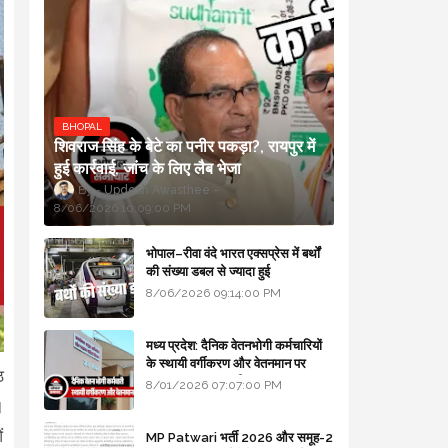
BHOPAL
शिवराज सिंह के बेटे का पनीर पकड़ा?, रायपुर में
हुई कार्रवाई, जांच के लिए लैब भेजा
Updesh Awasthee
8/06/2026 10:09:00 PM
भोपाल–रीवा वंदे भारत एक्सप्रेस में बर्थों
की संख्या डबल से ज्यादा हुई
8/06/2026 09:14:00 PM
मध्य प्रदेश: दैनिक वेतनभोगी कर्मचारियों
के स्थायी वर्गीकरण और वेतनमान पर
ठ
सरकार का बड़ा स्पष्टीकरण
8/01/2026 07:07:00 PM
।
ं
MP Patwari भर्ती 2026 और समूह-2