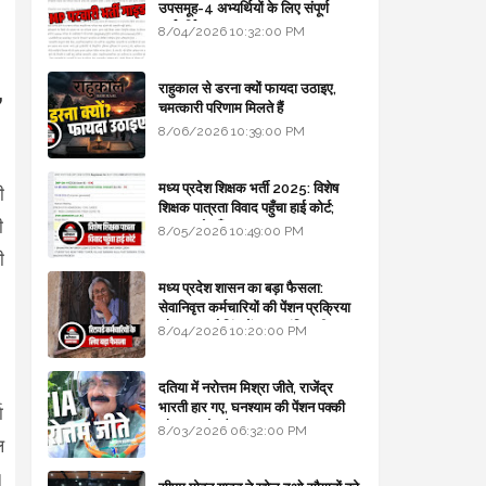
उपसमूह-4 अभ्यर्थियों के लिए संपूर्ण
मार्गदर्शिका
8/04/2026 10:32:00 PM
,
राहुकाल से डरना क्यों फायदा उठाइए,
चमत्कारी परिणाम मिलते हैं
8/06/2026 10:39:00 PM
मध्य प्रदेश शिक्षक भर्ती 2025: विशेष
ी
शिक्षक पात्रता विवाद पहुँचा हाई कोर्ट;
ी
सरकार से माँगा जवाब
8/05/2026 10:49:00 PM
ी
मध्य प्रदेश शासन का बड़ा फैसला:
सेवानिवृत्त कर्मचारियों की पेंशन प्रक्रिया
और बजट कोडिंग में हुए क्रांतिकारी
8/04/2026 10:20:00 PM
बदलाव
दतिया में नरोत्तम मिश्रा जीते, राजेंद्र
भारती हार गए, घनश्याम की पेंशन पक्की
ा
और आशुतोष बैक टू...
8/03/2026 06:32:00 PM
ल
।