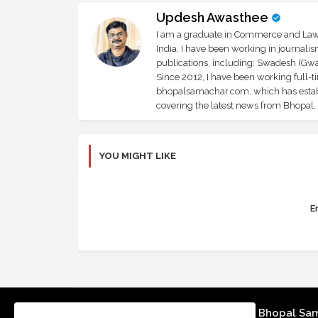
Updesh Awasthee
I am a graduate in Commerce and Law, 
India. I have been working in journali
publications, including: Swadesh (Gwal
Since 2012, I have been working full-t
bhopalsamachar.com, which has establi
covering the latest news from Bhopal, I
YOU MIGHT LIKE
Er
Bhopal Sa