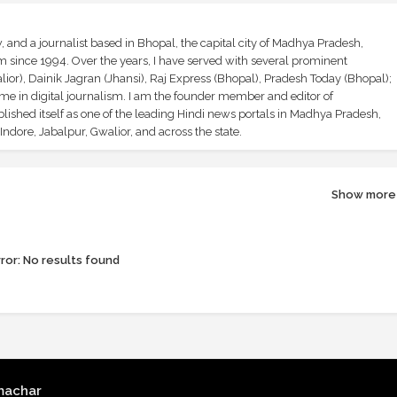
and a journalist based in Bhopal, the capital city of Madhya Pradesh,
sm since 1994. Over the years, I have served with several prominent
ior), Dainik Jagran (Jhansi), Raj Express (Bhopal), Pradesh Today (Bhopal);
ime in digital journalism. I am the founder member and editor of
shed itself as one of the leading Hindi news portals in Madhya Pradesh,
ndore, Jabalpur, Gwalior, and across the state.
Show more
ror:
No results found
machar