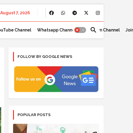
August 7, 2026
ouTube Channel
Whatsapp Channel
Telegram Channel
Joi
FOLLOW BY GOOGLE NEWS
POPULAR POSTS