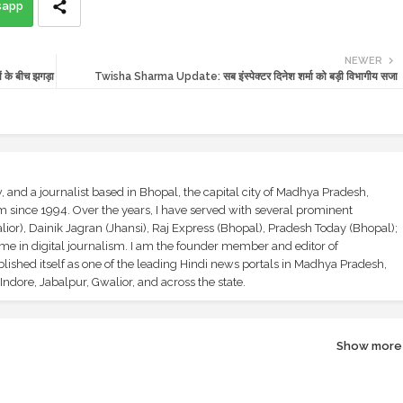
sapp
NEWER
के बीच झगड़ा
Twisha Sharma Update: सब इंस्पेक्टर दिनेश शर्मा को बड़ी विभागीय सजा
and a journalist based in Bhopal, the capital city of Madhya Pradesh,
sm since 1994. Over the years, I have served with several prominent
ior), Dainik Jagran (Jhansi), Raj Express (Bhopal), Pradesh Today (Bhopal);
ime in digital journalism. I am the founder member and editor of
shed itself as one of the leading Hindi news portals in Madhya Pradesh,
ndore, Jabalpur, Gwalior, and across the state.
Show more