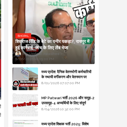
BHOPAL
शिवराज सिंह के बेटे का पनीर पकड़ा?, रायपुर में
हुई कार्रवाई, जांच के लिए लैब भेजा
Updesh Awasthee
8/06/2026 10:09:00 PM
मध्य प्रदेश: दैनिक वेतनभोगी कर्मचारियों
के स्थायी वर्गीकरण और वेतनमान पर
सरकार का बड़ा स्पष्टीकरण
8/01/2026 07:07:00 PM
MP Patwari भर्ती 2026 और समूह-2
उपसमूह-4 अभ्यर्थियों के लिए संपूर्ण
ं
मार्गदर्शिका
8/04/2026 10:32:00 PM
ी
मध्य प्रदेश शिक्षक भर्ती 2025: विशेष