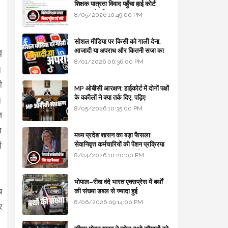
शिक्षक पात्रता विवाद पहुँचा हाई कोर्ट;
सरकार से माँगा जवाब
8/05/2026 10:49:00 PM
सोशल मीडिया पर किसी को गाली देना,
आजादी या अपराध और कितनी सजा का
ं
प्रावधान - free legal advice
8/01/2026 06:36:00 PM
।
ी
MP ओबीसी आरक्षण: हाईकोर्ट में दोनों पक्षों
के वकीलों ने क्या तर्क दिए, पढ़िए
।
8/05/2026 10:35:00 PM
ज
न
मध्य प्रदेश शासन का बड़ा फैसला:
सेवानिवृत्त कर्मचारियों की पेंशन प्रक्रिया
ं
और बजट कोडिंग में हुए क्रांतिकारी
8/04/2026 10:20:00 PM
बदलाव
भोपाल–रीवा वंदे भारत एक्सप्रेस में बर्थों
ब
की संख्या डबल से ज्यादा हुई
8/06/2026 09:14:00 PM
र