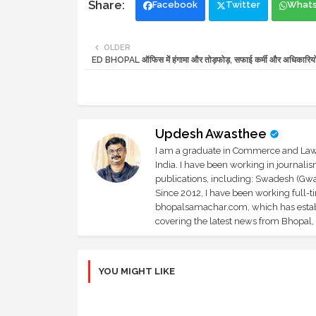
Facebook
Twitter
What
OLDER
ED BHOPAL ऑफिस में हंगामा और तोड़फोड़, सफाई कर्मी और अधिकारियों 
Updesh Awasthee
I am a graduate in Commerce and Law, 
India. I have been working in journali
publications, including: Swadesh (Gwal
Since 2012, I have been working full-t
bhopalsamachar.com, which has establi
covering the latest news from Bhopal, I
YOU MIGHT LIKE