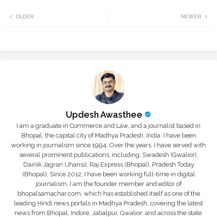
Twi
Wh
OLDER
NEWER
tte
ats
r
app
Updesh Awasthee
I am a graduate in Commerce and Law, and a journalist based in
Bhopal, the capital city of Madhya Pradesh, India. I have been
working in journalism since 1994. Over the years, I have served with
several prominent publications, including: Swadesh (Gwalior),
Dainik Jagran (Jhansi), Raj Express (Bhopal), Pradesh Today
(Bhopal); Since 2012, I have been working full-time in digital
journalism. I am the founder member and editor of
bhopalsamachar.com, which has established itself as one of the
leading Hindi news portals in Madhya Pradesh, covering the latest
news from Bhopal, Indore, Jabalpur, Gwalior, and across the state.