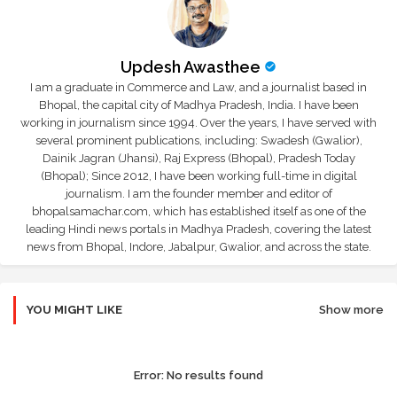
Updesh Awasthee
I am a graduate in Commerce and Law, and a journalist based in
Bhopal, the capital city of Madhya Pradesh, India. I have been
working in journalism since 1994. Over the years, I have served with
several prominent publications, including: Swadesh (Gwalior),
Dainik Jagran (Jhansi), Raj Express (Bhopal), Pradesh Today
(Bhopal); Since 2012, I have been working full-time in digital
journalism. I am the founder member and editor of
bhopalsamachar.com, which has established itself as one of the
leading Hindi news portals in Madhya Pradesh, covering the latest
news from Bhopal, Indore, Jabalpur, Gwalior, and across the state.
YOU MIGHT LIKE
Show more
Error:
No results found