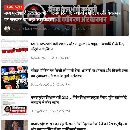
EMPLOYEE
मध्य प्रदेश: दैनिक वेतनभोगी कर्मचारियों के स्थायी वर्गीकरण और वेतनमान
पर सरकार का बड़ा स्पष्टीकरण
Updesh Awasthee
8/01/2026 07:07:00 PM
MP Patwari भर्ती 2026 और समूह-2 उपसमूह-4 अभ्यर्थियों के लिए
संपूर्ण मार्गदर्शिका
8/04/2026 10:32:00 PM
सोशल मीडिया पर किसी को गाली देना, आजादी या अपराध और कितनी सजा
का प्रावधान - free legal advice
8/01/2026 06:36:00 PM
मध्य प्रदेश शिक्षक भर्ती 2025: विशेष शिक्षक पात्रता विवाद पहुँचा हाई कोर्ट;
सरकार से माँगा जवाब
8/05/2026 10:49:00 PM
मध्य प्रदेश शासन का बड़ा फैसला: सेवानिवृत्त कर्मचारियों की पेंशन प्रक्रिया
और बजट कोडिंग में हुए क्रांतिकारी बदलाव