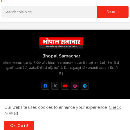
Bhopal Samachar
भोपाल समाचार एक प्रतिष्ठित और विश्वसनीय समाचार माध्यम है। यहां नागरिकों, विद्यार्थियों,
युवाओं, व्यापारियों, कर्मचारियों एवं महिलाओं के लिए महत्वपूर्ण और उपयोगी समाचार मिलते
हैं।
Home
About
Contact us
Privacy Policy
Our website uses cookies to enhance your experience.
Check
Now
Grievance
Disclaimer
sitemap
Ok, Go it!
All Right Reserved Copyright
BhopalSmachar.com