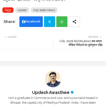
Tags
career
mp-state-news
Facebook
Twi
Wh
OLDER
NEWER
CGL 2026 Notification कब आएगा,
tte
ats
मीडिया रिपोर्ट्स का पूर्वानुमान पढ़िए
r
app
Updesh Awasthee
I am a graduate in Commerce and Law, and a journalist based in
Bhopal, the capital city of Madhya Pradesh, India. I have been