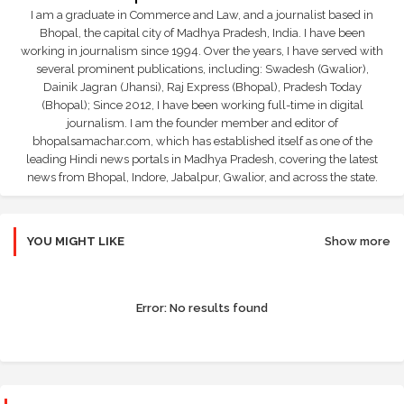
I am a graduate in Commerce and Law, and a journalist based in
Bhopal, the capital city of Madhya Pradesh, India. I have been
working in journalism since 1994. Over the years, I have served with
several prominent publications, including: Swadesh (Gwalior),
Dainik Jagran (Jhansi), Raj Express (Bhopal), Pradesh Today
(Bhopal); Since 2012, I have been working full-time in digital
journalism. I am the founder member and editor of
bhopalsamachar.com, which has established itself as one of the
leading Hindi news portals in Madhya Pradesh, covering the latest
news from Bhopal, Indore, Jabalpur, Gwalior, and across the state.
YOU MIGHT LIKE
Show more
Error:
No results found