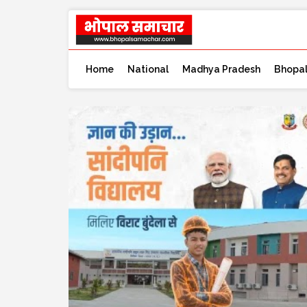
Home
National
Madhya Pradesh
Bhopa