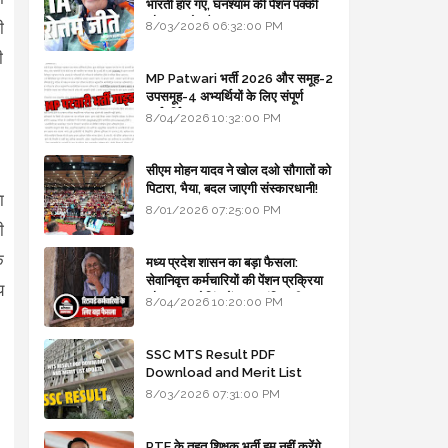
भारती हार गए, घनश्याम की पेंशन पक्की
और आशुतोष बैक टू...
ी
8/03/2026 06:32:00 PM
ी
MP Patwari भर्ती 2026 और समूह-2
उपसमूह-4 अभ्यर्थियों के लिए संपूर्ण
मार्गदर्शिका
8/04/2026 10:32:00 PM
सीएम मोहन यादव ने खोल दओ सौगातों को
पिटारा, भैया, बदल जाएगी संस्कारधानी!
ा
8/01/2026 07:25:00 PM
ी
े
मध्य प्रदेश शासन का बड़ा फैसला:
सेवानिवृत्त कर्मचारियों की पेंशन प्रक्रिया
य
और बजट कोडिंग में हुए क्रांतिकारी
8/04/2026 10:20:00 PM
बदलाव
SSC MTS Result PDF
Download and Merit List
Update
8/03/2026 07:31:00 PM
RTE के तहत शिक्षक भर्ती हम नहीं करेंगे,