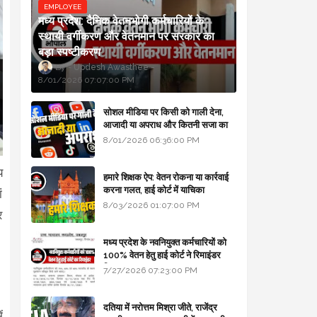
EMPLOYEE
मध्य प्रदेश: दैनिक वेतनभोगी कर्मचारियों के
स्थायी वर्गीकरण और वेतनमान पर सरकार का
बड़ा स्पष्टीकरण
Updesh Awasthee
8/01/2026 07:07:00 PM
सोशल मीडिया पर किसी को गाली देना,
आजादी या अपराध और कितनी सजा का
प्रावधान - free legal advice
8/01/2026 06:36:00 PM
य
हमारे शिक्षक ऐप: वेतन रोकना या कार्रवाई
करना गलत, हाई कोर्ट में याचिका
ं
8/03/2026 01:07:00 PM
र
मध्य प्रदेश के नवनियुक्त कर्मचारियों को
100% वेतन हेतु हाई कोर्ट ने रिमाइंडर
लिखा
7/27/2026 07:23:00 PM
दतिया में नरोत्तम मिश्रा जीते, राजेंद्र
ं