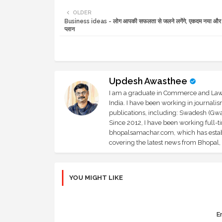
OLDER
Business ideas - लोग आपकी सफलता से जलने लगेंगे, एकदम नया और 
प्लान
Updesh Awasthee
I am a graduate in Commerce and Law, 
India. I have been working in journali
publications, including: Swadesh (Gwal
Since 2012, I have been working full-t
bhopalsamachar.com, which has establi
covering the latest news from Bhopal, I
YOU MIGHT LIKE
Er