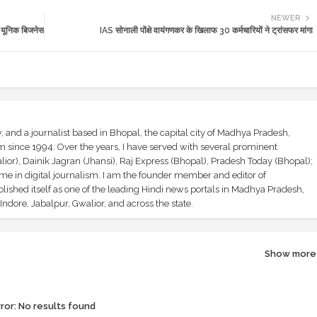
NEWER
यूनिक बिजनेस
IAS सोनाली पोंक्षे वायंगणकर के खिलाफ 30 कर्मचारियों ने ट्रांसफर मांगा
and a journalist based in Bhopal, the capital city of Madhya Pradesh,
sm since 1994. Over the years, I have served with several prominent
ior), Dainik Jagran (Jhansi), Raj Express (Bhopal), Pradesh Today (Bhopal);
ime in digital journalism. I am the founder member and editor of
shed itself as one of the leading Hindi news portals in Madhya Pradesh,
ndore, Jabalpur, Gwalior, and across the state.
Show more
ror:
No results found