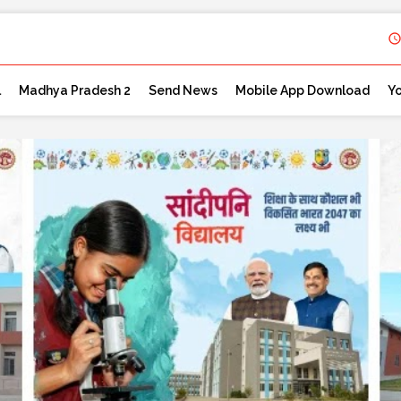
l
Madhya Pradesh 2
Send News
Mobile App Download
Y