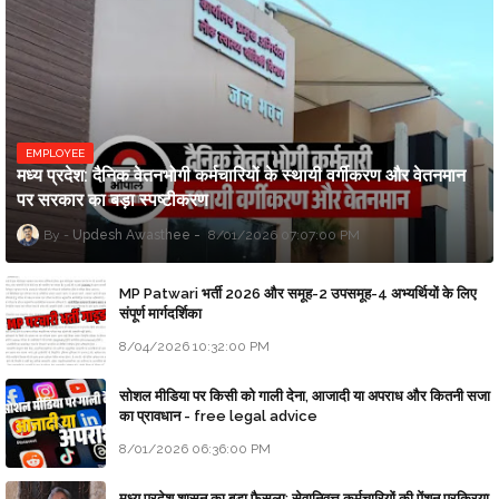
EMPLOYEE
मध्य प्रदेश: दैनिक वेतनभोगी कर्मचारियों के स्थायी वर्गीकरण और वेतनमान
पर सरकार का बड़ा स्पष्टीकरण
Updesh Awasthee
8/01/2026 07:07:00 PM
MP Patwari भर्ती 2026 और समूह-2 उपसमूह-4 अभ्यर्थियों के लिए
संपूर्ण मार्गदर्शिका
8/04/2026 10:32:00 PM
सोशल मीडिया पर किसी को गाली देना, आजादी या अपराध और कितनी सजा
का प्रावधान - free legal advice
8/01/2026 06:36:00 PM
मध्य प्रदेश शासन का बड़ा फैसला: सेवानिवृत्त कर्मचारियों की पेंशन प्रक्रिया