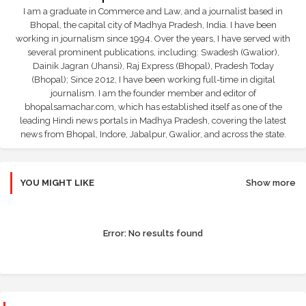
I am a graduate in Commerce and Law, and a journalist based in
Bhopal, the capital city of Madhya Pradesh, India. I have been
working in journalism since 1994. Over the years, I have served with
several prominent publications, including: Swadesh (Gwalior),
Dainik Jagran (Jhansi), Raj Express (Bhopal), Pradesh Today
(Bhopal); Since 2012, I have been working full-time in digital
journalism. I am the founder member and editor of
bhopalsamachar.com, which has established itself as one of the
leading Hindi news portals in Madhya Pradesh, covering the latest
news from Bhopal, Indore, Jabalpur, Gwalior, and across the state.
YOU MIGHT LIKE
Show more
Error:
No results found