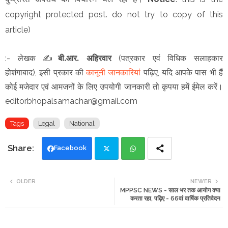
copyright protected post. do not try to copy of this
article)
:- लेखक
✍️
बी.आर. अहिरवार
(
पत्रकार एवं विधिक सलाहकार
),
इसी प्रकार की
कानूनी जानकारियां
पढ़िए, यदि आपके पास भी हैं
होशंगाबाद
कोई मजेदार एवं आमजनों के लिए उपयोगी जानकारी तो कृपया हमें ईमेल करें।
editorbhopalsamachar@gmail.com
Tags
Legal
National
Facebook
Twi
Wh
OLDER
NEWER
MPPSC NEWS - साल भर तक आयोग क्या
tte
ats
करता रहा, पढ़िए - 66वां वार्षिक प्रतिवेदन
r
app