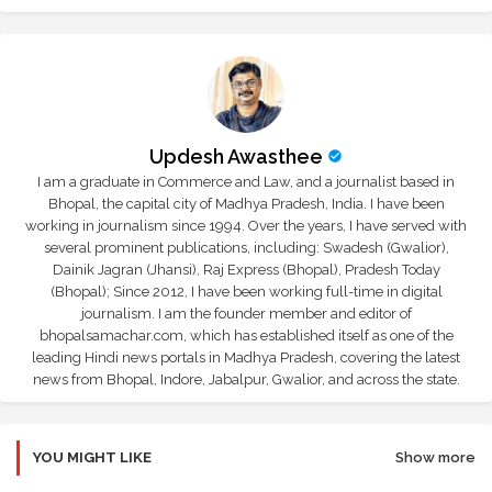
Updesh Awasthee
I am a graduate in Commerce and Law, and a journalist based in
Bhopal, the capital city of Madhya Pradesh, India. I have been
working in journalism since 1994. Over the years, I have served with
several prominent publications, including: Swadesh (Gwalior),
Dainik Jagran (Jhansi), Raj Express (Bhopal), Pradesh Today
(Bhopal); Since 2012, I have been working full-time in digital
journalism. I am the founder member and editor of
bhopalsamachar.com, which has established itself as one of the
leading Hindi news portals in Madhya Pradesh, covering the latest
news from Bhopal, Indore, Jabalpur, Gwalior, and across the state.
YOU MIGHT LIKE
Show more