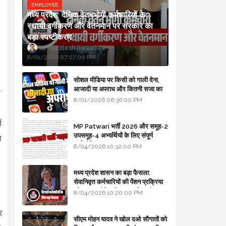
EMPLOYEE
मध्य प्रदेश: दैनिक वेतनभोगी कर्मचारियों के
स्थायी वर्गीकरण और वेतनमान पर सरकार का
बड़ा स्पष्टीकरण
Updesh Awasthee
8/01/2026 07:07:00 PM
सोशल मीडिया पर किसी को गाली देना,
आजादी या अपराध और कितनी सजा का
प्रावधान - free legal advice
8/01/2026 06:36:00 PM
ं
MP Patwari भर्ती 2026 और समूह-2
उपसमूह-4 अभ्यर्थियों के लिए संपूर्ण
ा
मार्गदर्शिका
8/04/2026 10:32:00 PM
मध्य प्रदेश शासन का बड़ा फैसला:
सेवानिवृत्त कर्मचारियों की पेंशन प्रक्रिया
और बजट कोडिंग में हुए क्रांतिकारी
8/04/2026 10:20:00 PM
बदलाव
र
सीएम मोहन यादव ने खोल दओ सौगातों को