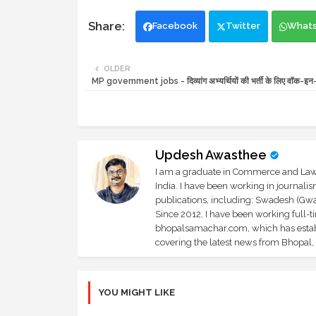
Facebook
Twitter
What
OLDER
MP government jobs - दिव्यांग अभ्यर्थियों की भर्ती के लिए वॉक-इन-इ
Updesh Awasthee
I am a graduate in Commerce and Law, 
India. I have been working in journali
publications, including: Swadesh (Gwal
Since 2012, I have been working full-t
bhopalsamachar.com, which has establi
covering the latest news from Bhopal, I
YOU MIGHT LIKE