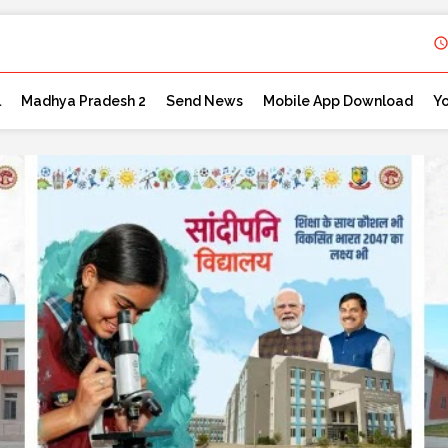
l
Madhya Pradesh 2
Send News
Mobile App Download
Y