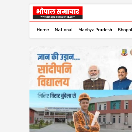
Home
National
Madhya Pradesh
Bhopa