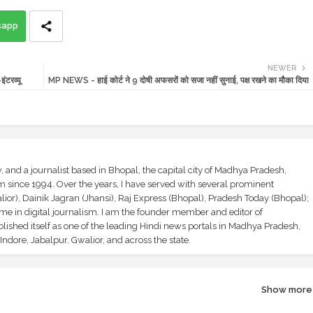
sapp
NEWER
ंटरव्यू
MP NEWS - हाई कोर्ट ने 9 दोषी अफसरों को सजा नहीं सुनाई, पक्ष रखने का मौका दिया
and a journalist based in Bhopal, the capital city of Madhya Pradesh,
sm since 1994. Over the years, I have served with several prominent
ior), Dainik Jagran (Jhansi), Raj Express (Bhopal), Pradesh Today (Bhopal);
ime in digital journalism. I am the founder member and editor of
shed itself as one of the leading Hindi news portals in Madhya Pradesh,
ndore, Jabalpur, Gwalior, and across the state.
Show more