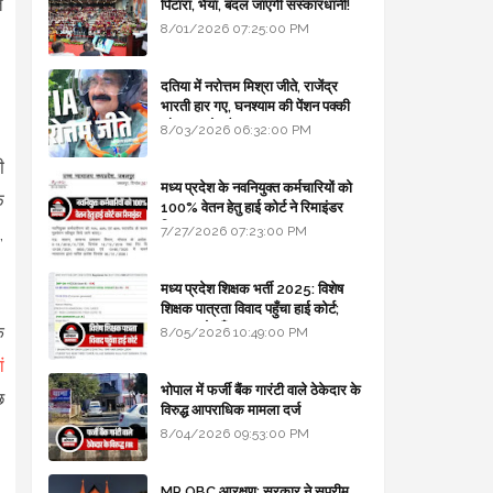
ि
पिटारा, भैया, बदल जाएगी संस्कारधानी!
8/01/2026 07:25:00 PM
दतिया में नरोत्तम मिश्रा जीते, राजेंद्र
भारती हार गए, घनश्याम की पेंशन पक्की
और आशुतोष बैक टू...
8/03/2026 06:32:00 PM
ी
मध्य प्रदेश के नवनियुक्त कर्मचारियों को
क
100% वेतन हेतु हाई कोर्ट ने रिमाइंडर
लिखा
,
7/27/2026 07:23:00 PM
मध्य प्रदेश शिक्षक भर्ती 2025: विशेष
शिक्षक पात्रता विवाद पहुँचा हाई कोर्ट;
सरकार से माँगा जवाब
े
8/05/2026 10:49:00 PM
ं
भोपाल में फर्जी बैंक गारंटी वाले ठेकेदार के
छ
विरुद्ध आपराधिक मामला दर्ज
8/04/2026 09:53:00 PM
MP OBC आरक्षण: सरकार ने सुप्रीम