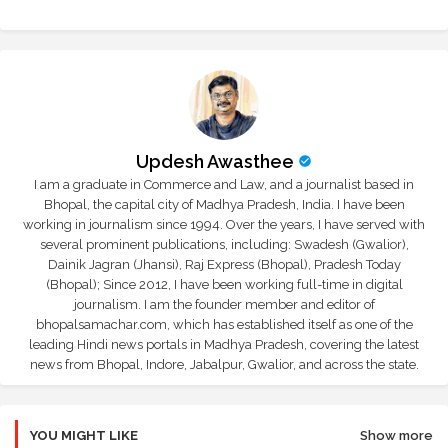
Updesh Awasthee
I am a graduate in Commerce and Law, and a journalist based in
Bhopal, the capital city of Madhya Pradesh, India. I have been
working in journalism since 1994. Over the years, I have served with
several prominent publications, including: Swadesh (Gwalior),
Dainik Jagran (Jhansi), Raj Express (Bhopal), Pradesh Today
(Bhopal); Since 2012, I have been working full-time in digital
journalism. I am the founder member and editor of
bhopalsamachar.com, which has established itself as one of the
leading Hindi news portals in Madhya Pradesh, covering the latest
news from Bhopal, Indore, Jabalpur, Gwalior, and across the state.
YOU MIGHT LIKE
Show more